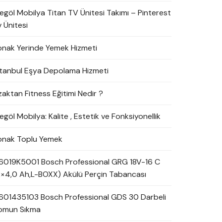
negöl Mobilya Titan TV Ünitesi Takımı – Pinterest
 Ünitesi
onak Yerinde Yemek Hizmeti
stanbul Eşya Depolama Hizmeti
zaktan Fitness Eğitimi Nedir ?
egöl Mobilya: Kalite , Estetik ve Fonksiyonellik
onak Toplu Yemek
6019K5001 Bosch Professional GRG 18V-16 C
2×4,0 Ah,L-BOXX) Akülü Perçin Tabancası
601435103 Bosch Professional GDS 30 Darbeli
omun Sıkma