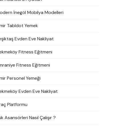
odern İnegöl Mobilya Modelleri
zmir Tabldot Yemek
eşiktaş Evden Eve Nakliyat
ekmeköy Fitness Eğitmeni
mraniye Fitness Eğitmeni
zmir Personel Yemeği
ekmeköy Evden Eve Nakliyat
raç Platformu
k Asansörleri Nasıl Çalışır ?