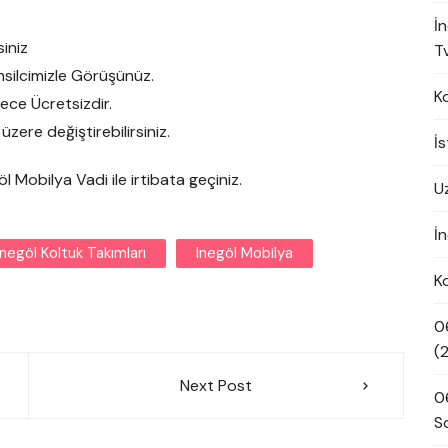
İ
iniz
Tv
silcimizle Görüşünüz.
K
rece Ücretsizdir.
ere değiştirebilirsiniz.
İ
egöl Mobilya Vadi ile irtibata geçiniz.
U
İn
Inegöl Koltuk Takımları
Inegöl Mobilya
K
0
(
Next Post
0
S