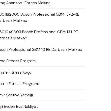
raç Asansörü Forces Makina
6011B2000 Bosch Professional GBM 13-2-RE
arbesiz Matkap
601049603 Bosch Professional GBM 13 HRE
arbesiz Matkap
osch Professional GBM 10 RE Darbesiz Matkap
vde Fitness Programı
nline Fitness Koçu
nline Fitness Programı
zmir Şantiye Yemeği
şli Evden Eve Nakliyat