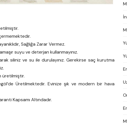
M
İ
tilmiştir.
M
İçermemektedir.
Y
yanıklıdır, Sağlığa Zarar Vermez.
 çamaşır suyu ve deterjan kullanmayınız.
Y
arak siliniz ve su ile durulayınız. Gerekirse saç kurutma
iz.
En
 üretilmiştir.
U
göl’de Üretilmektedir. Evinize şık ve modern bir hava
On
aranti Kapsamı Altındadır.
E
M