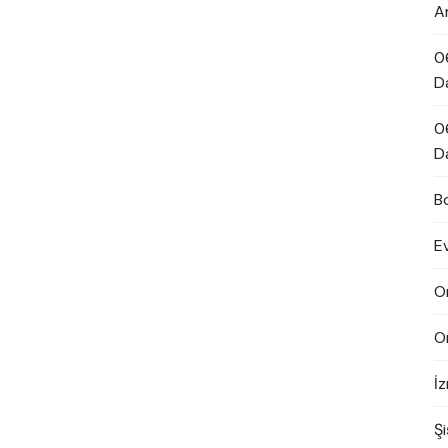
A
0
D
0
D
B
E
O
O
İ
Şi