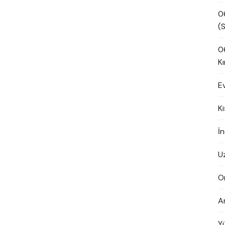
0
(S
0
Kı
E
K
İn
U
O
A
Y