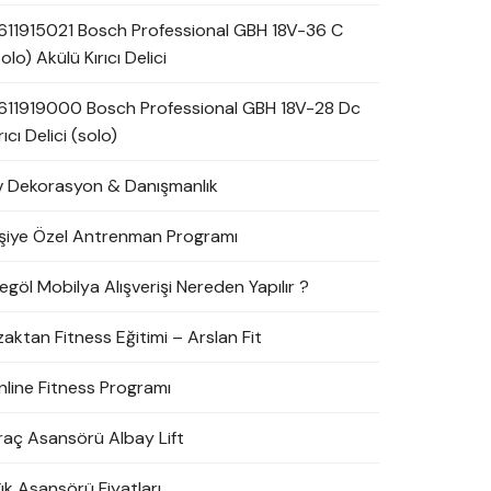
611915021 Bosch Professional GBH 18V-36 C
olo) Akülü Kırıcı Delici
611919000 Bosch Professional GBH 18V-28 Dc
rıcı Delici (solo)
v Dekorasyon & Danışmanlık
işiye Özel Antrenman Programı
egöl Mobilya Alışverişi Nereden Yapılır ?
zaktan Fitness Eğitimi – Arslan Fit
nline Fitness Programı
raç Asansörü Albay Lift
ük Asansörü Fiyatları