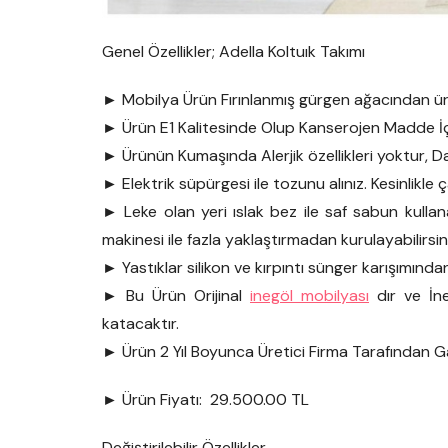
Genel Özellikler; Adella Koltuık Takımı
► Mobilya Ürün Fırınlanmış gürgen ağacından üre
► Ürün E1 Kalitesinde Olup Kanserojen Madde 
► Ürünün Kumaşında Alerjik özellikleri yoktur, Da
► Elektrik süpürgesi ile tozunu alınız. Kesinlikle
► Leke olan yeri ıslak bez ile saf sabun kullan
makinesi ile fazla yaklaştırmadan kurulayabilirsin
► Yastıklar silikon ve kırpıntı sünger karışımından
► Bu Ürün Orijinal
inegöl mobilyası
dır ve İne
katacaktır.
► Ürün 2 Yıl Boyunca Üretici Firma Tarafından G
► Ürün Fiyatı: 29.500.00 TL
Değiştirilebilir Özellikler