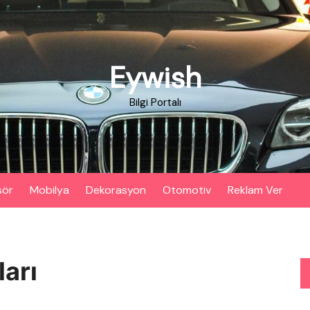
Eywish
Bilgi Portalı
sör
Mobilya
Dekorasyon
Otomotiv
Reklam Ver
ları