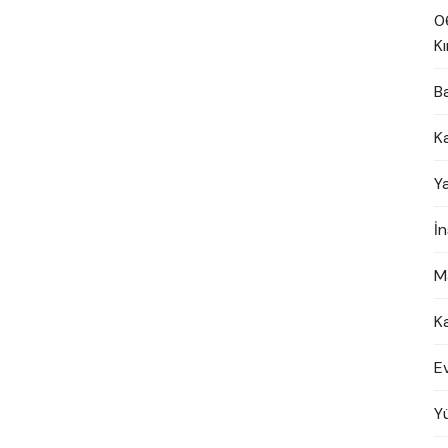
0
Kı
B
K
Y
İ
M
K
E
Y