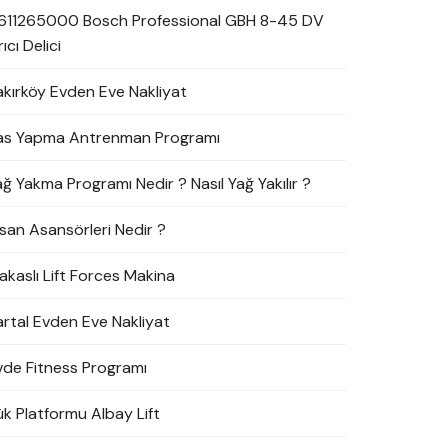
611265000 Bosch Professional GBH 8-45 DV
rıcı Delici
akırköy Evden Eve Nakliyat
as Yapma Antrenman Programı
ağ Yakma Programı Nedir ? Nasıl Yağ Yakılır ?
nsan Asansörleri Nedir ?
akaslı Lift Forces Makina
artal Evden Eve Nakliyat
vde Fitness Programı
ük Platformu Albay Lift