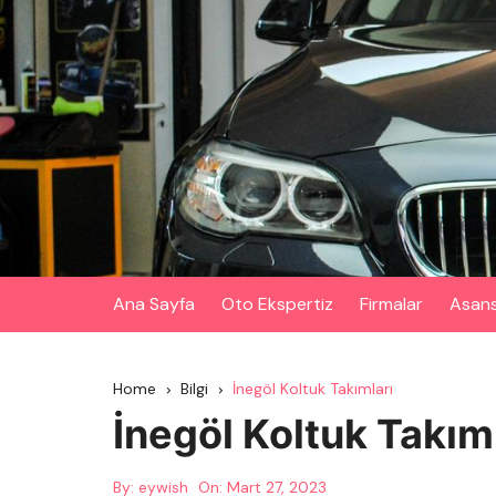
Skip
to
content
Ana Sayfa
Oto Ekspertiz
Firmalar
Asan
Home
Bilgi
İnegöl Koltuk Takımları
İnegöl Koltuk Takım
By:
eywish
On:
Mart 27, 2023