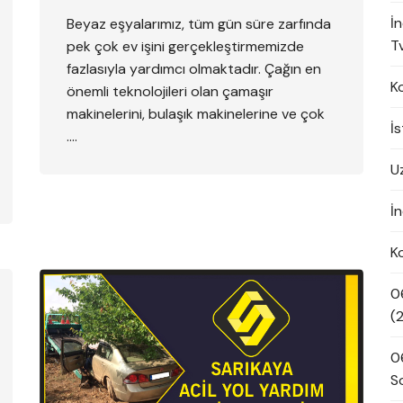
İ
Beyaz eşyalarımız, tüm gün süre zarfında
Tv
pek çok ev işini gerçekleştirmemizde
fazlasıyla yardımcı olmaktadır. Çağın en
K
önemli teknolojileri olan çamaşır
makinelerini, bulaşık makinelerine ve çok
İ
….
U
İn
K
0
(
0
S