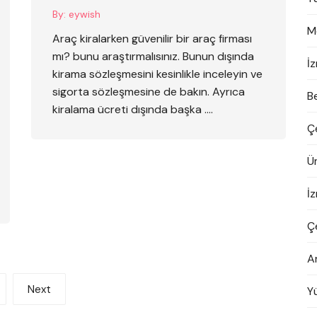
By:
eywish
M
Araç kiralarken güvenilir bir araç firması
mı? bunu araştırmalısınız. Bunun dışında
İ
kirama sözleşmesini kesinlikle inceleyin ve
sigorta sözleşmesine de bakın. Ayrıca
B
kiralama ücreti dışında başka ….
Ç
Ü
İ
Ç
A
Next
Yü