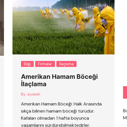
Bilgi
Firmalar
İlaçlama
Amerikan Hamam Böceği
İlaçlama
By:
eywish
Amerikan Hamam Böceği: Halk Arasında
B
sıkça bilinen hamam böceği türüdür.
M
Kafaları olmadan 1 hafta boyunca
yaşamlarını sürdürebilmektedirler.