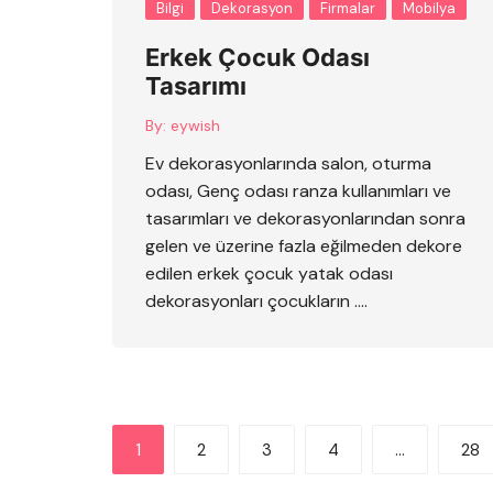
Bilgi
Dekorasyon
Firmalar
Mobilya
Erkek Çocuk Odası
Tasarımı
By:
eywish
Ev dekorasyonlarında salon, oturma
odası, Genç odası ranza kullanımları ve
tasarımları ve dekorasyonlarından sonra
gelen ve üzerine fazla eğilmeden dekore
edilen erkek çocuk yatak odası
dekorasyonları çocukların ….
Yazı
1
2
3
4
…
28
sayfalandırması