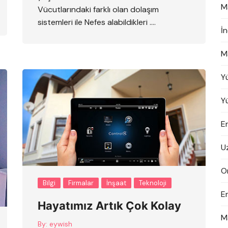
M
Vücutlarındaki farklı olan dolaşım
sistemleri ile Nefes alabildikleri ….
İ
M
Y
Y
En
U
On
Bilgi
Firmalar
İnşaat
Teknoloji
E
Hayatımız Artık Çok Kolay
M
By:
eywish