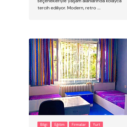
seçenekleriyle yaşam alanlarında kolayca
tercih ediliyor. Modern, retro ….
Bilgi
Eğitim
Firmalar
Yurt