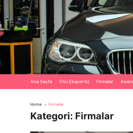
Skip
to
content
Ana Sayfa
Oto Ekspertiz
Firmalar
Asan
Home
Firmalar
Kategori:
Firmalar