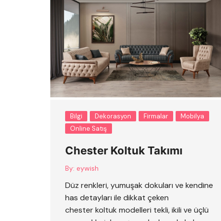
Bilgi
Dekorasyon
Firmalar
Mobilya
Online Satış
Chester Koltuk Takımı
By:
eywish
Düz renkleri, yumuşak dokuları ve kendine
has detayları ile dikkat çeken
chester koltuk modelleri tekli, ikili ve üçlü