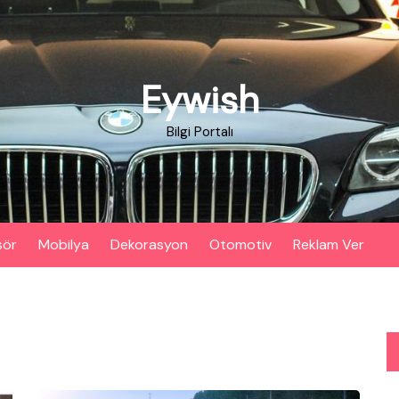
Eywish
Bilgi Portalı
sör
Mobilya
Dekorasyon
Otomotiv
Reklam Ver