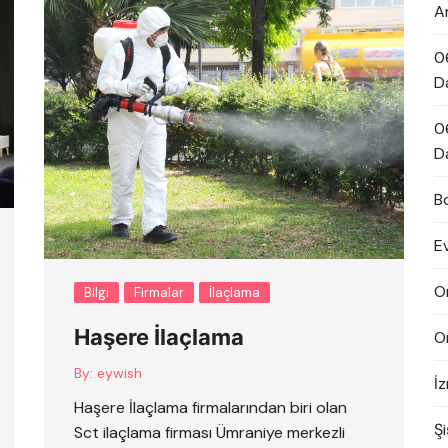
A
0
D
0
D
B
E
O
Bilgi
Firmalar
İlaçlama
Haşere İlaçlama
O
By:
eywish
İ
Haşere İlaçlama firmalarından biri olan
Şi
Sct ilaçlama firması Ümraniye merkezli