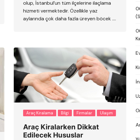
olup, İstanbul’un tüm ilçelerine ilaçlama
0
hizmeti vermektedir. Özellikle yaz
(S
aylarında çok daha fazla üreyen böcek ….
0
Kı
E
K
İn
U
O
Araç Kiralama
Bilgi
Firmalar
Ulaşım
A
Araç Kiralarken Dikkat
Edilecek Hususlar
Y