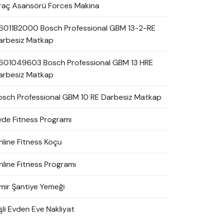
raç Asansörü Forces Makina
6011B2000 Bosch Professional GBM 13-2-RE
arbesiz Matkap
601049603 Bosch Professional GBM 13 HRE
arbesiz Matkap
osch Professional GBM 10 RE Darbesiz Matkap
vde Fitness Programı
nline Fitness Koçu
nline Fitness Programı
zmir Şantiye Yemeği
şli Evden Eve Nakliyat