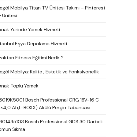
negöl Mobilya Titan TV Ünitesi Takımı – Pinterest
 Ünitesi
onak Yerinde Yemek Hizmeti
stanbul Eşya Depolama Hizmeti
zaktan Fitness Eğitimi Nedir ?
egöl Mobilya: Kalite , Estetik ve Fonksiyonellik
onak Toplu Yemek
6019K5001 Bosch Professional GRG 18V-16 C
2×4,0 Ah,L-BOXX) Akülü Perçin Tabancası
601435103 Bosch Professional GDS 30 Darbeli
omun Sıkma