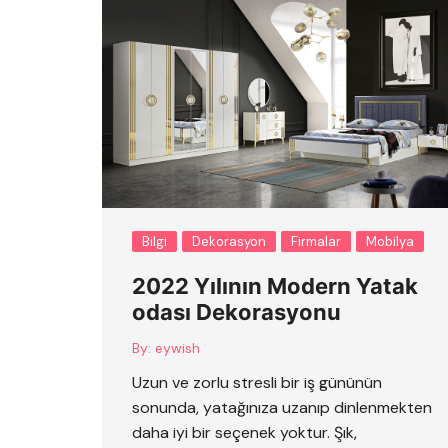
Bilgi
Dekorasyon
Firmalar
Mobilya
2022 Yılının Modern Yatak
odası Dekorasyonu
By:
eywish
Uzun ve zorlu stresli bir iş gününün
sonunda, yatağınıza uzanıp dinlenmekten
daha iyi bir seçenek yoktur. Şık,