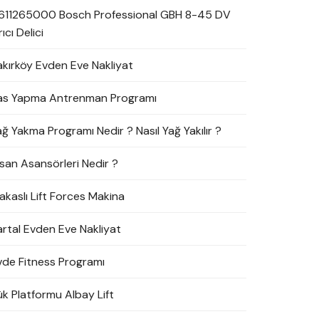
611265000 Bosch Professional GBH 8-45 DV
rıcı Delici
akırköy Evden Eve Nakliyat
as Yapma Antrenman Programı
ağ Yakma Programı Nedir ? Nasıl Yağ Yakılır ?
nsan Asansörleri Nedir ?
akaslı Lift Forces Makina
artal Evden Eve Nakliyat
vde Fitness Programı
ük Platformu Albay Lift