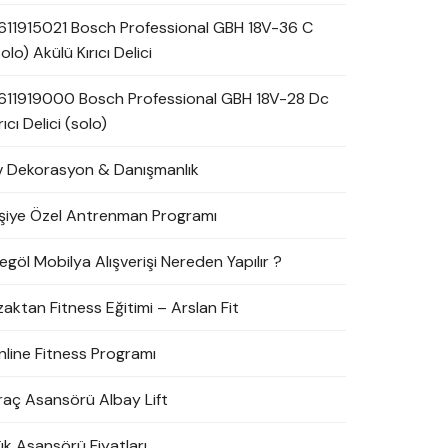
611915021 Bosch Professional GBH 18V-36 C
olo) Akülü Kırıcı Delici
611919000 Bosch Professional GBH 18V-28 Dc
rıcı Delici (solo)
v Dekorasyon & Danışmanlık
işiye Özel Antrenman Programı
egöl Mobilya Alışverişi Nereden Yapılır ?
zaktan Fitness Eğitimi – Arslan Fit
nline Fitness Programı
raç Asansörü Albay Lift
ük Asansörü Fiyatları