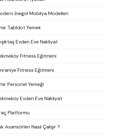
odern İnegöl Mobilya Modelleri
zmir Tabldot Yemek
eşiktaş Evden Eve Nakliyat
ekmeköy Fitness Eğitmeni
mraniye Fitness Eğitmeni
zmir Personel Yemeği
ekmeköy Evden Eve Nakliyat
raç Platformu
k Asansörleri Nasıl Çalışır ?