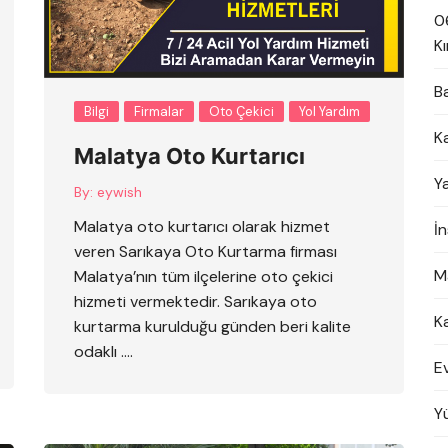
0
Kı
B
Bilgi
Firmalar
Oto Çekici
Yol Yardım
K
Malatya Oto Kurtarıcı
Y
By:
eywish
Malatya oto kurtarıcı olarak hizmet
İ
veren Sarıkaya Oto Kurtarma firması
M
Malatya’nın tüm ilçelerine oto çekici
hizmeti vermektedir. Sarıkaya oto
K
kurtarma kurulduğu günden beri kalite
odaklı ….
E
Y