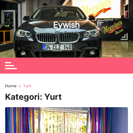
Skip
to
content
Eywish
Bilgi Portalı
Home
Yurt
Kategori:
Yurt