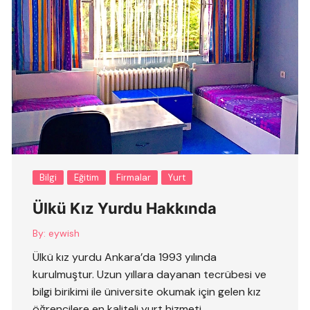
Bilgi
Eğitim
Firmalar
Yurt
Ülkü Kız Yurdu Hakkında
By:
eywish
Ülkü kız yurdu Ankara’da 1993 yılında
kurulmuştur. Uzun yıllara dayanan tecrübesi ve
bilgi birikimi ile üniversite okumak için gelen kız
öğrencilere en kaliteli yurt hizmeti ….