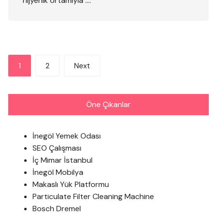
hijyenik ortamıyla ….
Yazı
1
2
Next
sayfalandırması
Öne Çıkanlar
İnegöl Yemek Odası
SEO Çalışması
İç Mimar İstanbul
İnegöl Mobilya
Makaslı Yük Platformu
Particulate Filter Cleaning Machine
Bosch Dremel