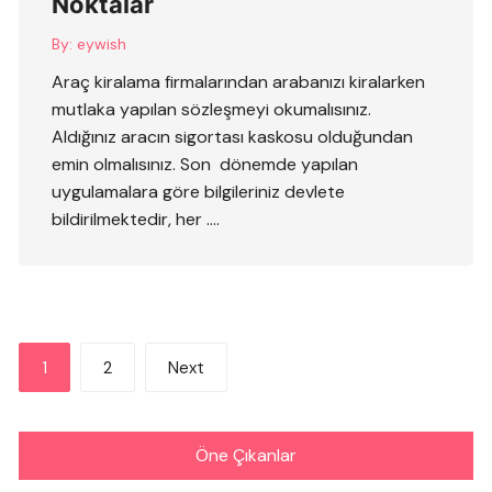
Noktalar
By:
eywish
Araç kiralama firmalarından arabanızı kiralarken
mutlaka yapılan sözleşmeyi okumalısınız.
Aldığınız aracın sigortası kaskosu olduğundan
emin olmalısınız. Son dönemde yapılan
uygulamalara göre bilgileriniz devlete
bildirilmektedir, her ….
Yazı
1
2
Next
sayfalandırması
Öne Çıkanlar