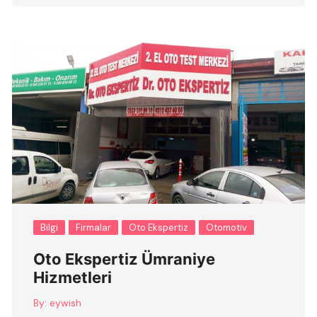
Bilgi
Firmalar
Oto Ekspertiz
Otomotiv
Oto Ekspertiz Ümraniye
Hizmetleri
By:
eywish