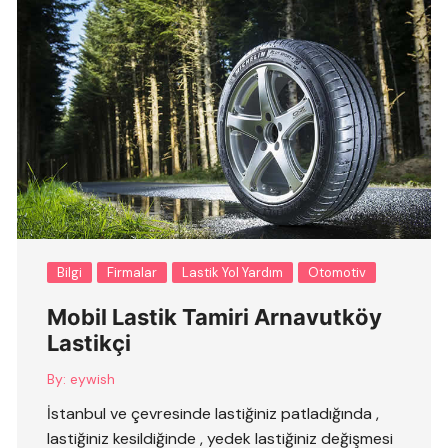
Bilgi
Firmalar
Lastik Yol Yardım
Otomotiv
Mobil Lastik Tamiri Arnavutköy
Lastikçi
By:
eywish
İstanbul ve çevresinde lastiğiniz patladığında ,
lastiğiniz kesildiğinde , yedek lastiğiniz değişmesi