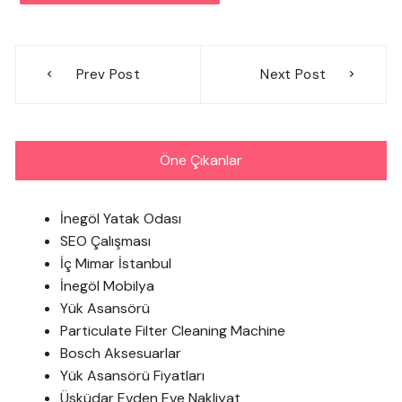
Yazı
Prev Post
Next Post
gezinmesi
Öne Çıkanlar
İnegöl Yatak Odası
SEO Çalışması
İç Mimar İstanbul
İnegöl Mobilya
Yük Asansörü
Particulate Filter Cleaning Machine
Bosch Aksesuarlar
Yük Asansörü Fiyatları
Üsküdar Evden Eve Nakliyat