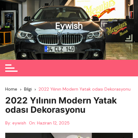
Skip
to
content
Eywish
Bilgi Portalı
Home
Bilgi
2022 Yılının Modern Yatak odası Dekorasyonu
2022 Yılının Modern Yatak
odası Dekorasyonu
By:
eywish
On:
Haziran 12, 2025