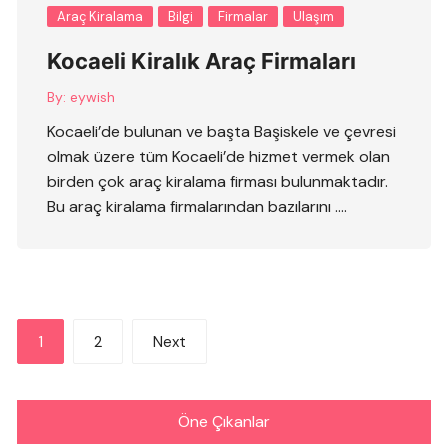
Araç Kiralama
Bilgi
Firmalar
Ulaşım
Kocaeli Kiralık Araç Firmaları
By:
eywish
Kocaeli’de bulunan ve başta Başiskele ve çevresi
olmak üzere tüm Kocaeli’de hizmet vermek olan
birden çok araç kiralama firması bulunmaktadır.
Bu araç kiralama firmalarından bazılarını ….
Yazı
1
2
Next
sayfalandırması
Öne Çıkanlar