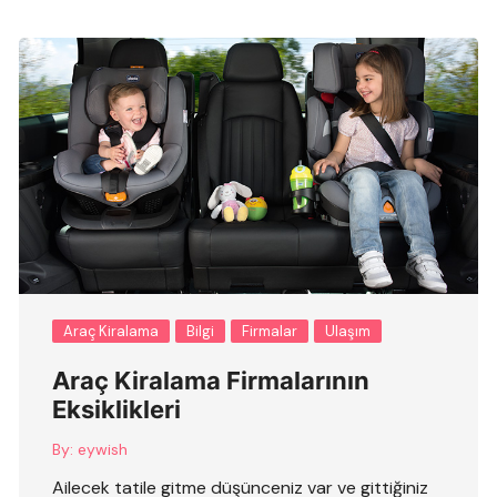
Araç Kiralama
Bilgi
Firmalar
Ulaşım
Araç Kiralama Firmalarının
Eksiklikleri
By:
eywish
Ailecek tatile gitme düşünceniz var ve gittiğiniz