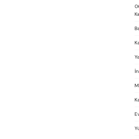
0
Kı
B
K
Y
İ
M
K
E
Y