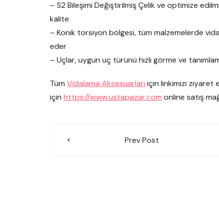
– S2 Bileşimi Değiştirilmiş Çelik ve optimize edilm
kalite
– Konik torsiyon bölgesi, tüm malzemelerde vida
eder
– Uçlar, uygun uç türünü hızlı görme ve tanımla
Tüm
Vidalama Aksesuarları
için linkimizi ziyaret 
için
https://www.ustapazar.com
online satış mağ
Yazı
Prev Post
gezinmesi