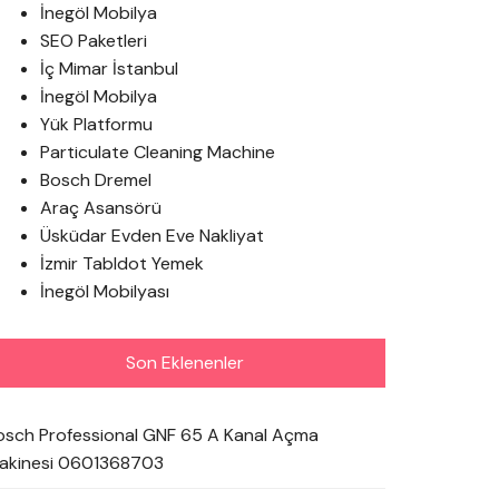
İnegöl Mobilya
SEO Paketleri
İç Mimar İstanbul
İnegöl Mobilya
Yük Platformu
Particulate Cleaning Machine
Bosch Dremel
Araç Asansörü
Üsküdar Evden Eve Nakliyat
İzmir Tabldot Yemek
İnegöl Mobilyası
Son Eklenenler
osch Professional GNF 65 A Kanal Açma
akinesi 0601368703