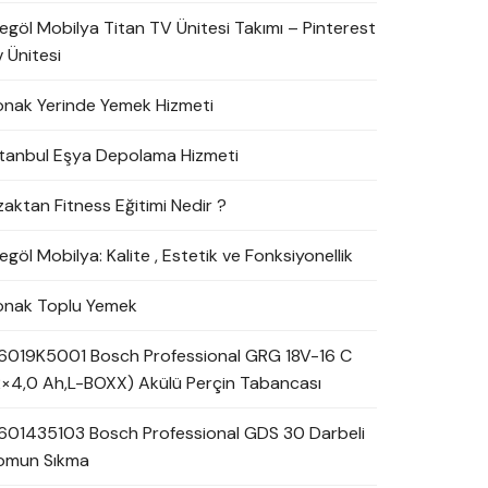
negöl Mobilya Titan TV Ünitesi Takımı – Pinterest
 Ünitesi
onak Yerinde Yemek Hizmeti
stanbul Eşya Depolama Hizmeti
zaktan Fitness Eğitimi Nedir ?
egöl Mobilya: Kalite , Estetik ve Fonksiyonellik
onak Toplu Yemek
6019K5001 Bosch Professional GRG 18V-16 C
2×4,0 Ah,L-BOXX) Akülü Perçin Tabancası
601435103 Bosch Professional GDS 30 Darbeli
omun Sıkma