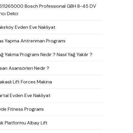
611265000 Bosch Professional GBH 8-45 DV
rıcı Delici
akırköy Evden Eve Nakliyat
as Yapma Antrenman Programı
ağ Yakma Programı Nedir ? Nasıl Yağ Yakılır ?
nsan Asansörleri Nedir ?
akaslı Lift Forces Makina
artal Evden Eve Nakliyat
vde Fitness Programı
ük Platformu Albay Lift