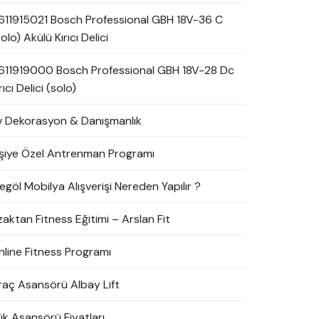
611915021 Bosch Professional GBH 18V-36 C
olo) Akülü Kırıcı Delici
611919000 Bosch Professional GBH 18V-28 Dc
rıcı Delici (solo)
v Dekorasyon & Danışmanlık
işiye Özel Antrenman Programı
egöl Mobilya Alışverişi Nereden Yapılır ?
zaktan Fitness Eğitimi – Arslan Fit
nline Fitness Programı
raç Asansörü Albay Lift
ük Asansörü Fiyatları