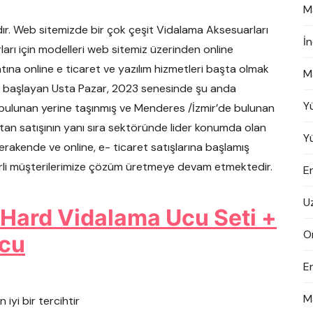
M
ır. Web sitemizde bir çok çeşit Vidalama Aksesuarları
İ
arı için modelleri web sitemiz üzerinden online
yatına online e ticaret ve yazılım hizmetleri başta olmak
M
ı ile başlayan Usta Pazar, 2023 senesinde şu anda
Y
 bulunan yerine taşınmış ve Menderes /İzmir’de bulunan
an satışının yanı sıra sektöründe lider konumda olan
Y
perakende ve online, e- ticaret satışlarına başlamış
erli müşterilerimize çözüm üretmeye devam etmektedir.
En
U
aHard Vidalama Ucu Seti +
On
ucu
E
M
iyi bir tercihtir