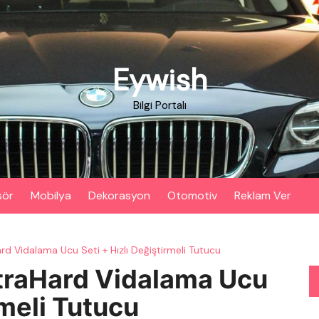
Eywish
Bilgi Portalı
sör
Mobilya
Dekorasyon
Otomotiv
Reklam Ver
rd Vidalama Ucu Seti + Hızlı Değiştirmeli Tutucu
xtraHard Vidalama Ucu
rmeli Tutucu