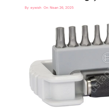
By:
eywish
On:
Nisan 26, 2025