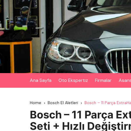
Skip
to
content
Ana Sayfa
Oto Ekspertiz
Firmalar
Asan
Home
Bosch El Aletleri
Bosch – 11 Parça ExtraHa
Bosch – 11 Parça E
Seti + Hızlı Değişti