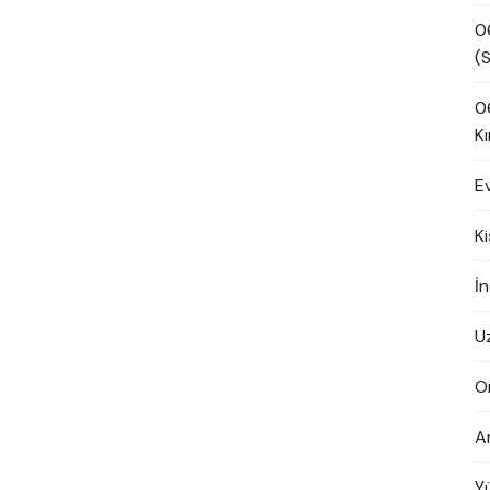
0
(S
0
Kı
E
K
İn
U
O
A
Y