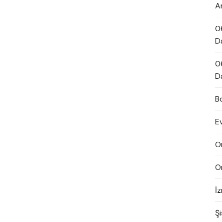
A
0
D
0
D
B
E
O
O
İ
Şi