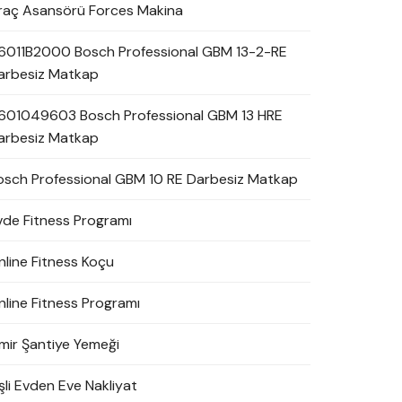
raç Asansörü Forces Makina
6011B2000 Bosch Professional GBM 13-2-RE
arbesiz Matkap
601049603 Bosch Professional GBM 13 HRE
arbesiz Matkap
osch Professional GBM 10 RE Darbesiz Matkap
vde Fitness Programı
nline Fitness Koçu
nline Fitness Programı
zmir Şantiye Yemeği
şli Evden Eve Nakliyat