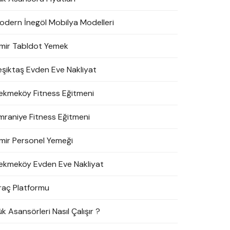
odern İnegöl Mobilya Modelleri
zmir Tabldot Yemek
eşiktaş Evden Eve Nakliyat
ekmeköy Fitness Eğitmeni
mraniye Fitness Eğitmeni
zmir Personel Yemeği
ekmeköy Evden Eve Nakliyat
raç Platformu
k Asansörleri Nasıl Çalışır ?