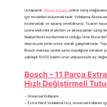
Ustapazar,
Bosch tutucu
online satış mağazasıd
için modelleri bulunmaktadır. Vidalama Aksesuarl
inceleyebilir ve sipariş verebilirsiniz. Ticaret ha
üzere elektrikli el aletleri ve aksesuarları satış
faaliyetlerini sürdürmekte olduğu İzmir Buca da
deposuyla senkronize olarak çalışmaktadır. Topt
Bosch markası yetkili satıcı bayiliğiyle beraber 
yaklaşık 6.000 kalem ürün yelpazesiyle siz değ
Bosch – 11 Parça Extr
Hızlı Değiştirmeli Tut
– Üniversal Kullanımı
– Extra Hard Vidalama Ucu, üniversal kullanım için 