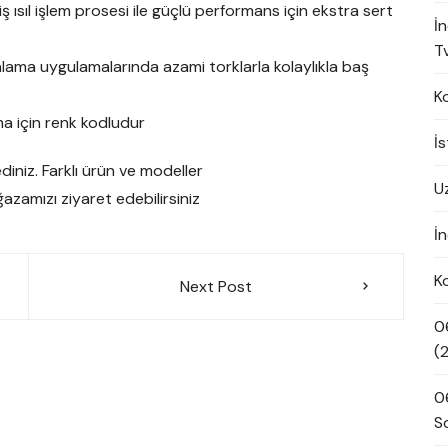
iş ısıl işlem prosesi ile güçlü performans için ekstra sert
İ
Tv
lama uygulamalarında azami torklarla kolaylıkla baş
K
ma için renk kodludur
İ
ediniz. Farklı ürün ve modeller
U
azamızı ziyaret edebilirsiniz
İn
K
Next Post
0
(
0
S