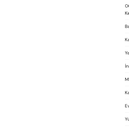
0
Kı
B
K
Y
İ
M
K
E
Y