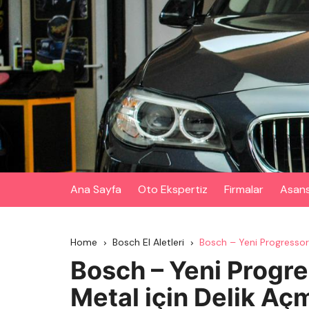
Skip
to
content
Ana Sayfa
Oto Ekspertiz
Firmalar
Asan
Home
Bosch El Aletleri
Bosch – Yeni Progressor
Bosch – Yeni Progre
Metal için Delik Aç