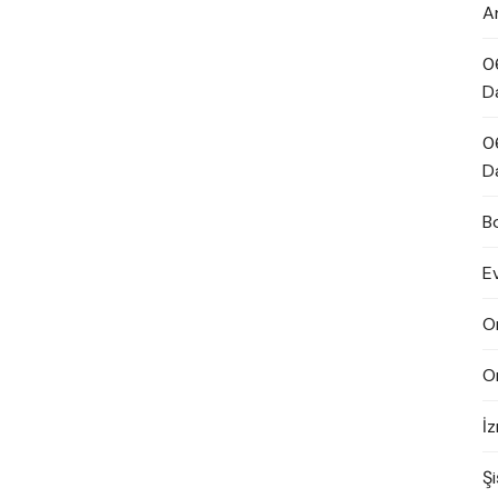
A
0
D
0
D
B
E
O
O
İ
Şi