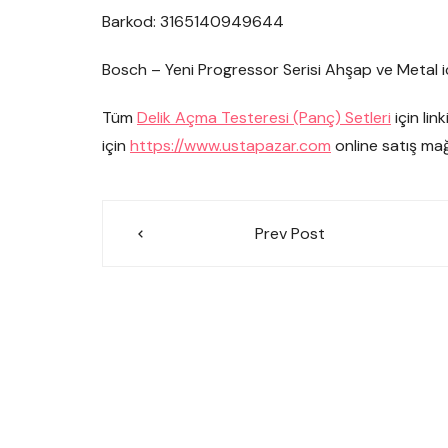
Barkod: 3165140949644
Bosch – Yeni Progressor Serisi Ahşap ve Metal
Tüm
Delik Açma Testeresi (Panç) Setleri
için lin
için
https://www.ustapazar.com
online satış mağ
Yazı
Prev Post
gezinmesi