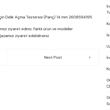
İ
Tv
 için Delik Açma Testeresi (Panç) 14 mm 2608594195
K
kimizi ziyaret ediniz. Farklı ürün ve modeller
İ
azamızı ziyaret edebilirsiniz
U
Next Post
İn
K
0
(
0
S