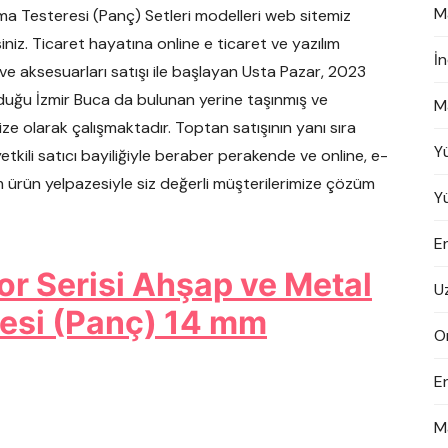
M
ma Testeresi (Panç) Setleri modelleri web sitemiz
siniz. Ticaret hayatına online e ticaret ve yazılım
İ
i ve aksesuarları satışı ile başlayan Usta Pazar, 2023
duğu İzmir Buca da bulunan yerine taşınmış ve
M
 olarak çalışmaktadır. Toptan satışının yanı sıra
Y
ili satıcı bayiliğiyle beraber perakende ve online, e-
m ürün yelpazesiyle siz değerli müşterilerimize çözüm
Y
En
or Serisi Ahşap ve Metal
U
resi (Panç) 14 mm
On
E
M