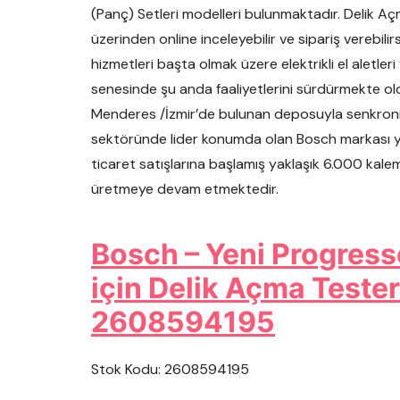
(Panç) Setleri modelleri bulunmaktadır. Delik Aç
üzerinden online inceleyebilir ve sipariş verebilir
hizmetleri başta olmak üzere elektrikli el aletler
senesinde şu anda faaliyetlerini sürdürmekte ol
Menderes /İzmir’de bulunan deposuyla senkronize
sektöründe lider konumda olan Bosch markası yetk
ticaret satışlarına başlamış yaklaşık 6.000 kale
üretmeye devam etmektedir.
Bosch – Yeni Progress
için Delik Açma Teste
2608594195
Stok Kodu: 2608594195