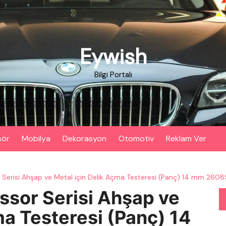
Eywish
Bilgi Portalı
sör
Mobilya
Dekorasyon
Otomotiv
Reklam Ver
 Serisi Ahşap ve Metal için Delik Açma Testeresi (Panç) 14 mm 260
ssor Serisi Ahşap ve
ma Testeresi (Panç) 14