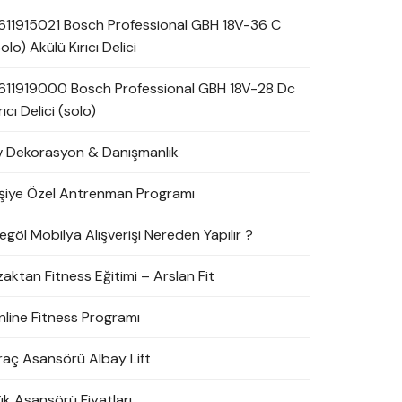
611915021 Bosch Professional GBH 18V-36 C
olo) Akülü Kırıcı Delici
611919000 Bosch Professional GBH 18V-28 Dc
rıcı Delici (solo)
v Dekorasyon & Danışmanlık
işiye Özel Antrenman Programı
egöl Mobilya Alışverişi Nereden Yapılır ?
zaktan Fitness Eğitimi – Arslan Fit
nline Fitness Programı
raç Asansörü Albay Lift
ük Asansörü Fiyatları