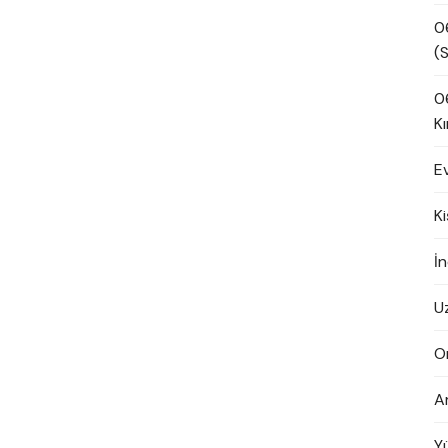
0
(S
0
Kı
E
K
İn
U
O
A
Y