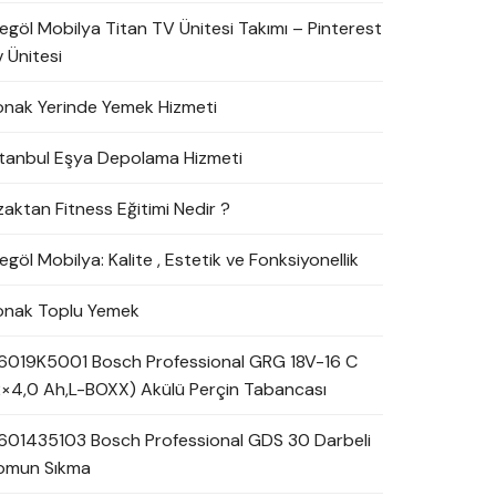
negöl Mobilya Titan TV Ünitesi Takımı – Pinterest
 Ünitesi
onak Yerinde Yemek Hizmeti
stanbul Eşya Depolama Hizmeti
zaktan Fitness Eğitimi Nedir ?
egöl Mobilya: Kalite , Estetik ve Fonksiyonellik
onak Toplu Yemek
6019K5001 Bosch Professional GRG 18V-16 C
2×4,0 Ah,L-BOXX) Akülü Perçin Tabancası
601435103 Bosch Professional GDS 30 Darbeli
omun Sıkma