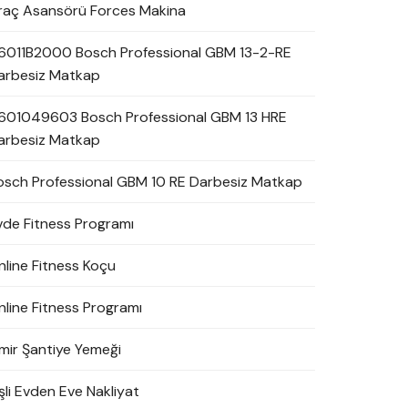
raç Asansörü Forces Makina
6011B2000 Bosch Professional GBM 13-2-RE
arbesiz Matkap
601049603 Bosch Professional GBM 13 HRE
arbesiz Matkap
osch Professional GBM 10 RE Darbesiz Matkap
vde Fitness Programı
nline Fitness Koçu
nline Fitness Programı
zmir Şantiye Yemeği
şli Evden Eve Nakliyat