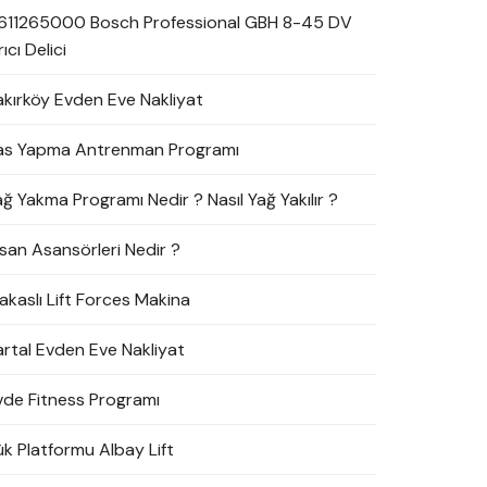
611265000 Bosch Professional GBH 8-45 DV
rıcı Delici
akırköy Evden Eve Nakliyat
as Yapma Antrenman Programı
ağ Yakma Programı Nedir ? Nasıl Yağ Yakılır ?
nsan Asansörleri Nedir ?
akaslı Lift Forces Makina
artal Evden Eve Nakliyat
vde Fitness Programı
ük Platformu Albay Lift