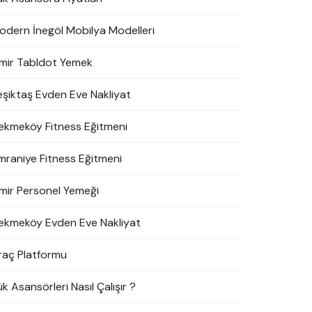
odern İnegöl Mobilya Modelleri
zmir Tabldot Yemek
eşiktaş Evden Eve Nakliyat
ekmeköy Fitness Eğitmeni
mraniye Fitness Eğitmeni
zmir Personel Yemeği
ekmeköy Evden Eve Nakliyat
raç Platformu
k Asansörleri Nasıl Çalışır ?