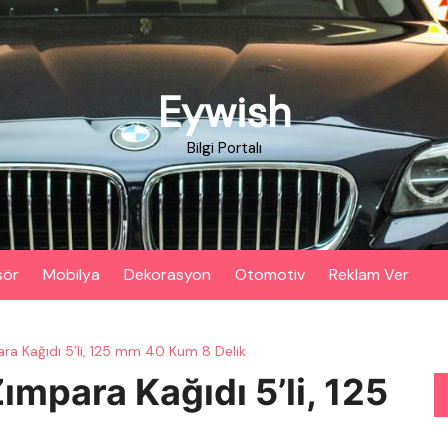
Eywish
Bilgi Portalı
sör
Mobilya
Dekorasyon
Otomotiv
Reklam Ver
ara Kağıdı 5’li, 125 mm 40 Kum 8 Delik
ımpara Kağıdı 5’li, 125