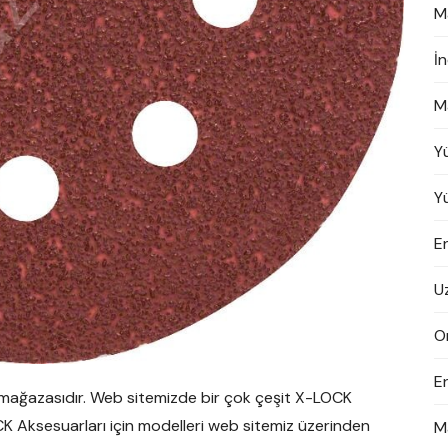
M
İ
M
Y
Y
En
U
On
E
 mağazasıdır. Web sitemizde bir çok çeşit X-LOCK
CK Aksesuarları için modelleri web sitemiz üzerinden
M