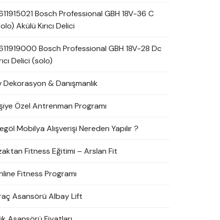
611915021 Bosch Professional GBH 18V-36 C
olo) Akülü Kırıcı Delici
611919000 Bosch Professional GBH 18V-28 Dc
rıcı Delici (solo)
v Dekorasyon & Danışmanlık
işiye Özel Antrenman Programı
egöl Mobilya Alışverişi Nereden Yapılır ?
zaktan Fitness Eğitimi – Arslan Fit
nline Fitness Programı
raç Asansörü Albay Lift
ük Asansörü Fiyatları