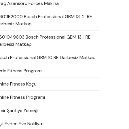
raç Asansörü Forces Makina
6011B2000 Bosch Professional GBM 13-2-RE
arbesiz Matkap
601049603 Bosch Professional GBM 13 HRE
arbesiz Matkap
osch Professional GBM 10 RE Darbesiz Matkap
vde Fitness Programı
nline Fitness Koçu
nline Fitness Programı
zmir Şantiye Yemeği
şli Evden Eve Nakliyat