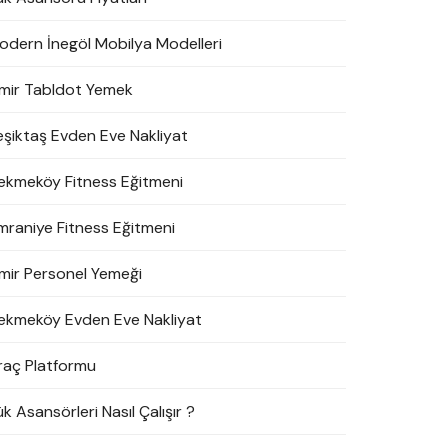
odern İnegöl Mobilya Modelleri
zmir Tabldot Yemek
eşiktaş Evden Eve Nakliyat
ekmeköy Fitness Eğitmeni
mraniye Fitness Eğitmeni
zmir Personel Yemeği
ekmeköy Evden Eve Nakliyat
raç Platformu
k Asansörleri Nasıl Çalışır ?