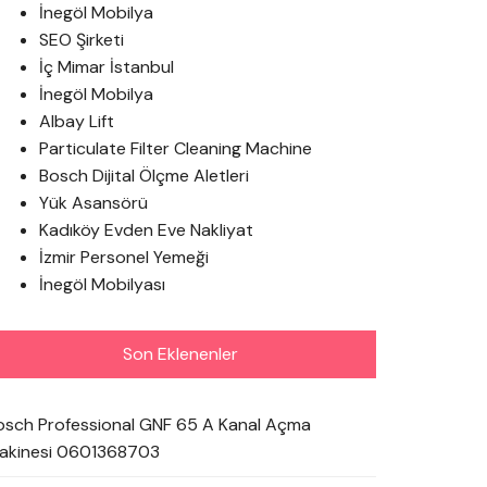
İnegöl Mobilya
SEO Şirketi
İç Mimar İstanbul
İnegöl Mobilya
Albay Lift
Particulate Filter Cleaning Machine
Bosch Dijital Ölçme Aletleri
Yük Asansörü
Kadıköy Evden Eve Nakliyat
İzmir Personel Yemeği
İnegöl Mobilyası
Son Eklenenler
osch Professional GNF 65 A Kanal Açma
akinesi 0601368703