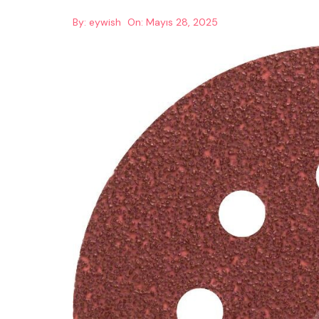
By:
eywish
On:
Mayıs 28, 2025