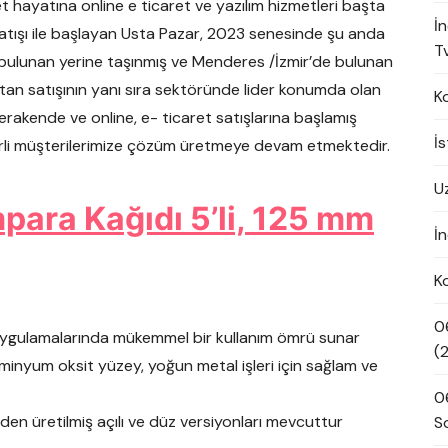
aret hayatına online e ticaret ve yazılım hizmetleri başta
İ
ı satışı ile başlayan Usta Pazar, 2023 senesinde şu anda
Tv
 bulunan yerine taşınmış ve Menderes /İzmir’de bulunan
an satışının yanı sıra sektöründe lider konumda olan
K
perakende ve online, e- ticaret satışlarına başlamış
İ
erli müşterilerimize çözüm üretmeye devam etmektedir.
U
para Kağıdı 5’li, 125 mm
İn
K
0
uygulamalarında mükemmel bir kullanım ömrü sunar
(
üminyum oksit yüzey, yoğun metal işleri için sağlam ve
0
den üretilmiş açılı ve düz versiyonları mevcuttur
S