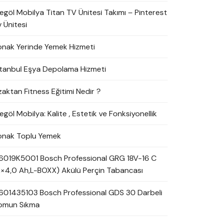
negöl Mobilya Titan TV Ünitesi Takımı – Pinterest
 Ünitesi
onak Yerinde Yemek Hizmeti
stanbul Eşya Depolama Hizmeti
zaktan Fitness Eğitimi Nedir ?
egöl Mobilya: Kalite , Estetik ve Fonksiyonellik
onak Toplu Yemek
6019K5001 Bosch Professional GRG 18V-16 C
2×4,0 Ah,L-BOXX) Akülü Perçin Tabancası
601435103 Bosch Professional GDS 30 Darbeli
omun Sıkma