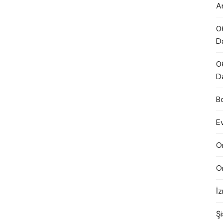
A
0
D
0
D
B
E
O
O
İ
Şi