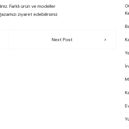
0
diniz. Farklı ürün ve modeller
Kı
azamızı ziyaret edebilirsiniz
B
K
Next Post
Y
İ
M
K
E
Y