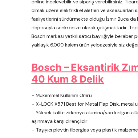
online inceleyebilir ve sipariş verebilirsiniz. Tic
olmak üzere elektrikli el aletleri ve aksesuarlar
faaliyetlerini sürdürmekte olduğu İzmir Buca da
deposuyla senkronize olarak çalışmaktadır. Topt
Bosch markası yetkili satıcı bayiliğiyle beraber 
yaklaşık 6.000 kalem ürün yelpazesiyle siz değ
Bosch – Eksantirik Zım
40 Kum 8 Delik
– Mükemmel Kullanım Ömrü
– X-LOCK X571 Best for Metal Flap Disk, metal 
– Yüksek kalite zirkonya alumina/yarı kırılgan al
aşınmaya karşı dirençlidir
– Taşıyıcı pleytin fiberglas veya plastik malzeme