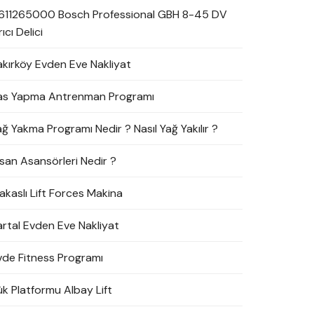
611265000 Bosch Professional GBH 8-45 DV
rıcı Delici
akırköy Evden Eve Nakliyat
as Yapma Antrenman Programı
ağ Yakma Programı Nedir ? Nasıl Yağ Yakılır ?
nsan Asansörleri Nedir ?
akaslı Lift Forces Makina
artal Evden Eve Nakliyat
vde Fitness Programı
ük Platformu Albay Lift