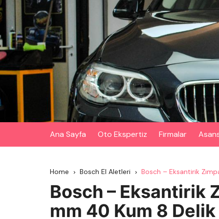
Skip
to
content
Ana Sayfa
Oto Ekspertiz
Firmalar
Asan
Home
Bosch El Aletleri
Bosch – Eksantirik Zımp
Bosch – Eksantirik Z
mm 40 Kum 8 Delik