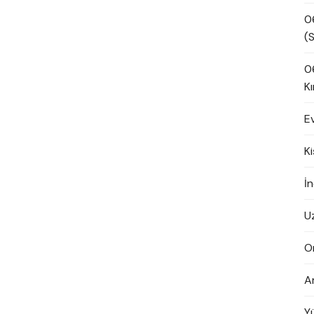
0
(S
0
Kı
E
K
İn
U
O
A
Y