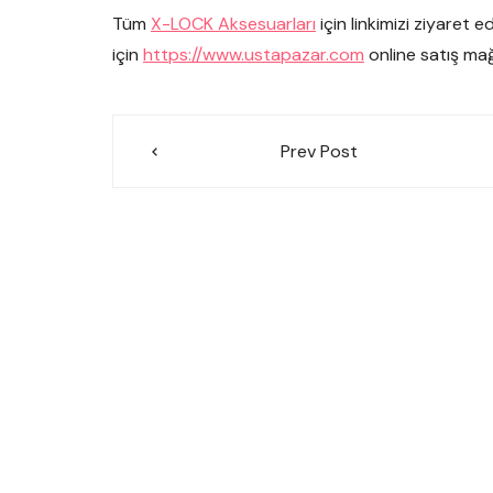
Tüm
X-LOCK Aksesuarları
için linkimizi ziyaret e
için
https://www.ustapazar.com
online satış mağ
Yazı
Prev Post
gezinmesi