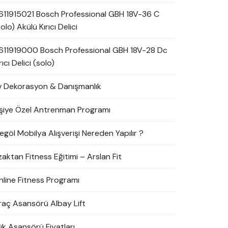
611915021 Bosch Professional GBH 18V-36 C
olo) Akülü Kırıcı Delici
611919000 Bosch Professional GBH 18V-28 Dc
rıcı Delici (solo)
v Dekorasyon & Danışmanlık
işiye Özel Antrenman Programı
egöl Mobilya Alışverişi Nereden Yapılır ?
zaktan Fitness Eğitimi – Arslan Fit
nline Fitness Programı
raç Asansörü Albay Lift
ük Asansörü Fiyatları