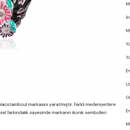
M
İ
M
Y
Y
En
U
On
lacstamboul markasını yaratmıştır. Farklı medeniyetlere
E
sel farkındalık sayesinde markanın ikonik sembolleri
M