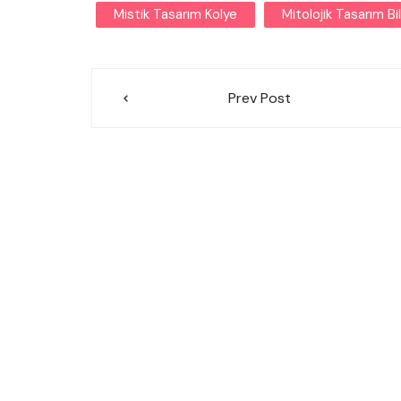
Mistik Tasarım Kolye
Mitolojik Tasarım Bil
Yazı
Prev Post
gezinmesi