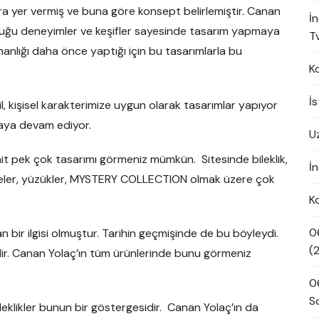
ara yer vermiş ve buna göre konsept belirlemiştir. Canan
İ
duğu deneyimler ve keşifler sayesinde tasarım yapmaya
Tv
şmanlığı daha önce yaptığı için bu tasarımlarla bu
K
İ
, kişisel karakterimize uygun olarak tasarımlar yapıyor
maya devam ediyor.
U
it pek çok tasarımı görmeniz mümkün. Sitesinde bileklik,
İn
küpeler, yüzükler, MYSTERY COLLECTION olmak üzere çok
K
0
n bir ilgisi olmuştur. Tarihin geçmişinde de bu böyleydi.
(
 Canan Yolaç’ın tüm ürünlerinde bunu görmeniz
0
S
bileklikler bunun bir göstergesidir. Canan Yolaç’ın da