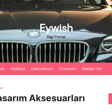
Eywish
Bilgi Portalı
sör
Mobilya
Dekorasyon
Otomotiv
Reklam Ver
arı
asarım Aksesuarları