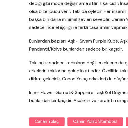
dediği gibi moda değişir ama stiliniz kalıcıdır. İ
olsa bize ipucu verir. Takı da öyledir. Her insanın t
başka biri daha minimal şeyleri sevebilir. Canan 
sadece ince el işçiliği ile farklı tasarımlar yapmak
Bunlardan bazıları, Aşk-ı Siyam Purple Küpe, 
Pandantif/Kolye bunlardan sadece bir kaçıdır.
Takı artık sadece kadınların değil erkeklerin de 
erkelerin takılarına çok dikkat eder. Özellikle t
dikkat çekicidir. Canan Yolaç erkekleri de düşün
Inner Flower Garnet& Sapphire Taşlı Kol Düğmesi
bunlardan bir kaçıdır. Asaletin ve zarafetin simgesi
Canan Yolaç
Canan Yolac Stamboul