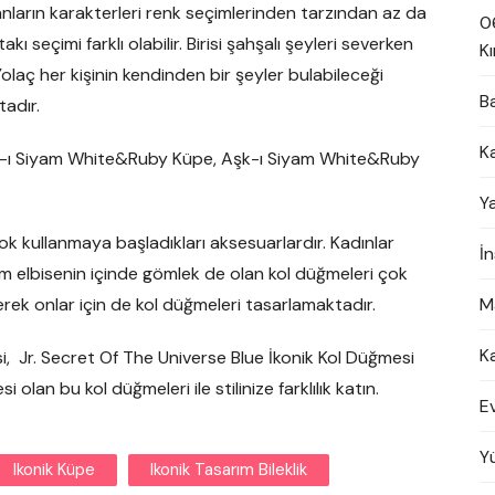
nsanların karakterleri renk seçimlerinden tarzından az da
0
akı seçimi farklı olabilir. Birisi şahşalı şeyleri severken
Kı
Yolaç her kişinin kendinden bir şeyler bulabileceği
B
tadır.
K
Aşk-ı Siyam White&Ruby Küpe, Aşk-ı Siyam White&Ruby
Y
çok kullanmaya başladıkları aksesuarlardır. Kadınlar
İ
akım elbisenin içinde gömlek de olan kol düğmeleri çok
erek onlar için de kol düğmeleri tasarlamaktadır.
M
K
, Jr. Secret Of The Universe Blue İkonik Kol Düğmesi
 olan bu kol düğmeleri ile stilinize farklılık katın.
E
Y
Ikonik Küpe
Ikonik Tasarım Bileklik