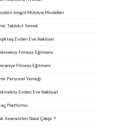
odern İnegöl Mobilya Modelleri
zmir Tabldot Yemek
eşiktaş Evden Eve Nakliyat
ekmeköy Fitness Eğitmeni
mraniye Fitness Eğitmeni
zmir Personel Yemeği
ekmeköy Evden Eve Nakliyat
raç Platformu
k Asansörleri Nasıl Çalışır ?