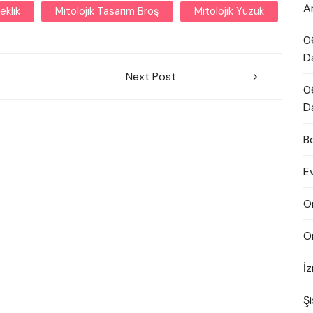
A
eklik
Mitolojik Tasarım Broş
Mitolojik Yüzük
0
D
Next Post
0
D
B
E
O
O
İ
Şi