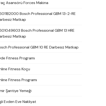
raç Asansörü Forces Makina
6011B2000 Bosch Professional GBM 13-2-RE
arbesiz Matkap
601049603 Bosch Professional GBM 13 HRE
arbesiz Matkap
osch Professional GBM 10 RE Darbesiz Matkap
vde Fitness Programı
nline Fitness Koçu
nline Fitness Programı
zmir Şantiye Yemeği
şli Evden Eve Nakliyat