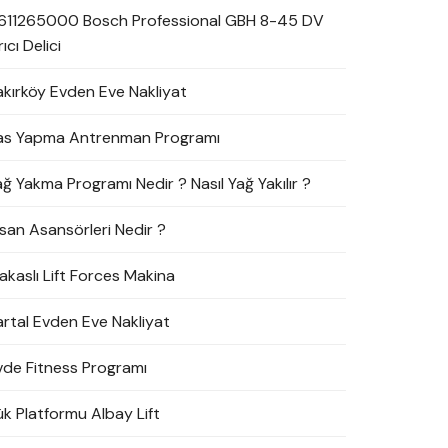
611265000 Bosch Professional GBH 8-45 DV
rıcı Delici
akırköy Evden Eve Nakliyat
as Yapma Antrenman Programı
ağ Yakma Programı Nedir ? Nasıl Yağ Yakılır ?
nsan Asansörleri Nedir ?
akaslı Lift Forces Makina
artal Evden Eve Nakliyat
vde Fitness Programı
ük Platformu Albay Lift