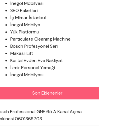
İnegöl Mobilyası
SEO Paketleri
İç Mimar İstanbul
İnegöl Mobilya
Yük Platformu
Particulate Cleaning Machine
Bosch Profesyonel Seri
Makaslı Lift
Kartal Evden Eve Nakliyat
İzmir Personel Yemeği
İnegöl Mobilyası
Son Eklenenler
osch Professional GNF 65 A Kanal Açma
akinesi 0601368703