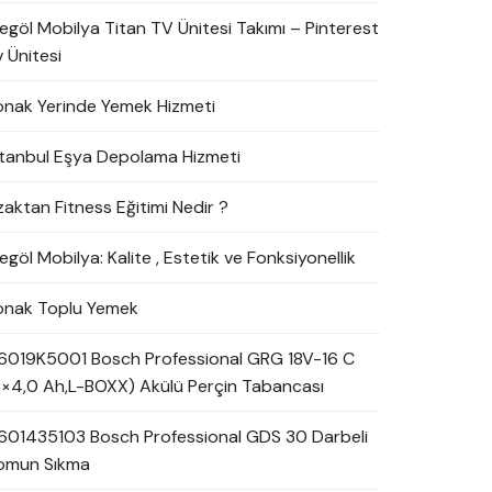
negöl Mobilya Titan TV Ünitesi Takımı – Pinterest
 Ünitesi
onak Yerinde Yemek Hizmeti
stanbul Eşya Depolama Hizmeti
zaktan Fitness Eğitimi Nedir ?
egöl Mobilya: Kalite , Estetik ve Fonksiyonellik
onak Toplu Yemek
6019K5001 Bosch Professional GRG 18V-16 C
2×4,0 Ah,L-BOXX) Akülü Perçin Tabancası
601435103 Bosch Professional GDS 30 Darbeli
omun Sıkma