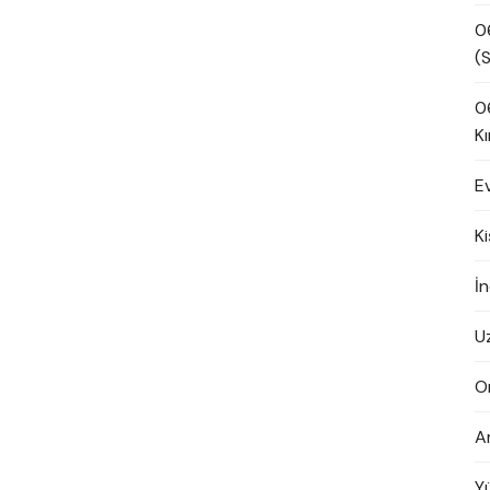
0
(S
0
Kı
E
K
İn
U
O
A
Y