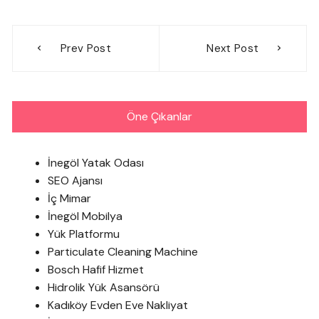
Yazı
Prev Post
Next Post
gezinmesi
Öne Çıkanlar
İnegöl Yatak Odası
SEO Ajansı
İç Mimar
İnegöl Mobilya
Yük Platformu
Particulate Cleaning Machine
Bosch Hafif Hizmet
Hidrolik Yük Asansörü
Kadıköy Evden Eve Nakliyat