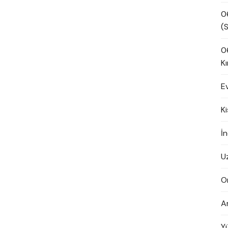
0
(S
0
Kı
E
K
İn
U
O
A
Y