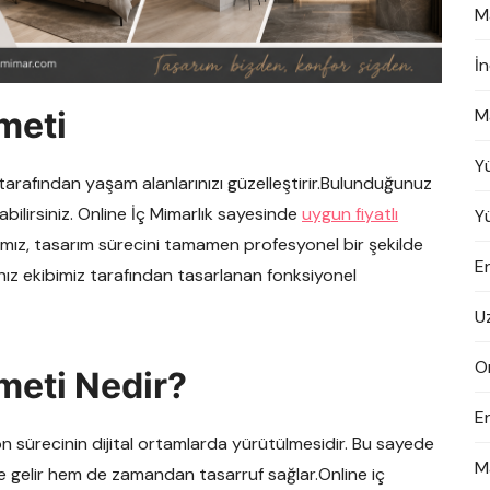
M
İ
meti
M
Y
tarafından yaşam alanlarınızı güzelleştirir.Bulunduğunuz
bilirsiniz. Online İç Mimarlık sayesinde
uygun fiyatlı
Y
ımız, tasarım sürecini tamamen profesyonel bir şekilde
En
rınız ekibimiz tarafından tasarlanan fonksiyonel
U
On
meti Nedir?
E
on sürecinin dijital ortamlarda yürütülmesidir. Bu sayede
M
le gelir hem de zamandan tasarruf sağlar.Online iç