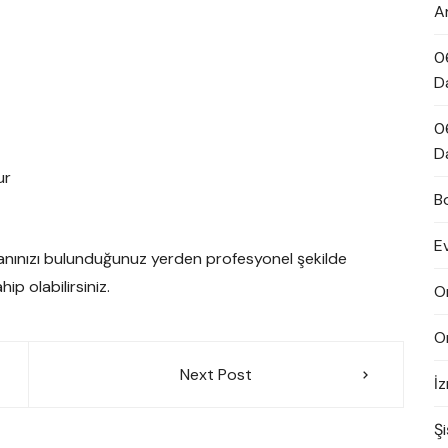
A
0
D
0
D
ur
B
E
lanınızı bulunduğunuz yerden profesyonel şekilde
ip olabilirsiniz.
O
O
Next Post
İ
Şi