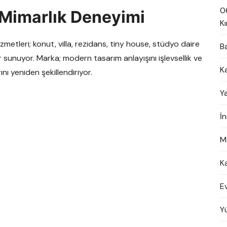
0
ç Mimarlık Deneyimi
Kı
zmetleri; konut, villa, rezidans, tiny house, stüdyo daire
B
 sunuyor. Marka; modern tasarım anlayışını işlevsellik ve
K
ını yeniden şekillendiriyor.
Y
İ
M
K
E
Y