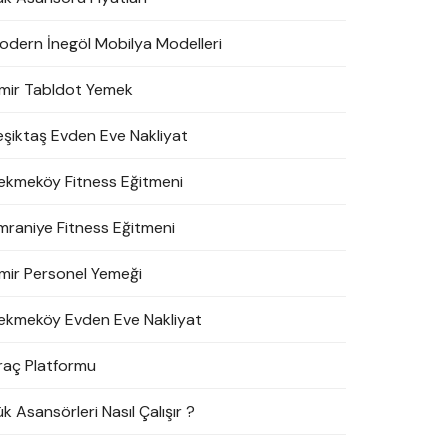
odern İnegöl Mobilya Modelleri
zmir Tabldot Yemek
eşiktaş Evden Eve Nakliyat
ekmeköy Fitness Eğitmeni
mraniye Fitness Eğitmeni
zmir Personel Yemeği
ekmeköy Evden Eve Nakliyat
raç Platformu
k Asansörleri Nasıl Çalışır ?