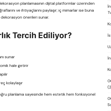
 dekorasyon planlamasının dijital platformlar üzerinden
İ
raflarını ve ihtiyaçlarını paylaşır; iç mimarlar ise buna
Tv
 dekorasyon önerileri sunar.
K
ık Tercih Ediliyor?
İ
U
anı sunar
İn
mik hale getirir
K
pılır
0
reç kolaylaşır
(
doğru planlama sayesinde hem estetik hem fonksiyonel
0
S