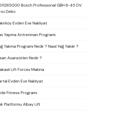
611265000 Bosch Professional GBH 8-45 DV
rıcı Delici
akırköy Evden Eve Nakliyat
as Yapma Antrenman Programı
ağ Yakma Programı Nedir ? Nasıl Yağ Yakılır ?
nsan Asansörleri Nedir ?
akaslı Lift Forces Makina
artal Evden Eve Nakliyat
vde Fitness Programı
ük Platformu Albay Lift