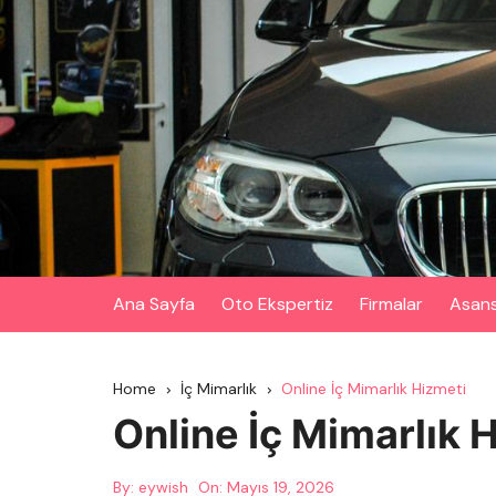
Skip
to
content
Ana Sayfa
Oto Ekspertiz
Firmalar
Asan
Home
İç Mimarlık
Online İç Mimarlık Hizmeti
Online İç Mimarlık 
By:
eywish
On:
Mayıs 19, 2026