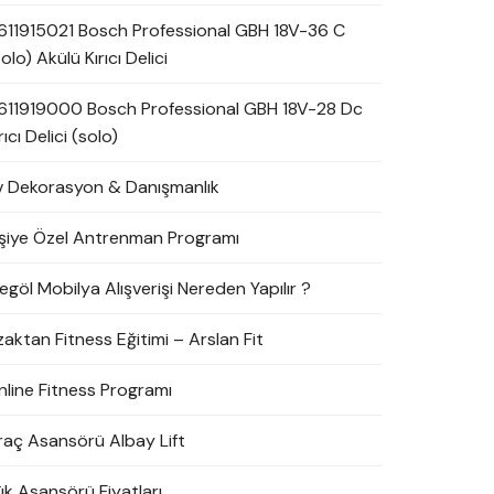
611915021 Bosch Professional GBH 18V-36 C
olo) Akülü Kırıcı Delici
611919000 Bosch Professional GBH 18V-28 Dc
rıcı Delici (solo)
v Dekorasyon & Danışmanlık
işiye Özel Antrenman Programı
egöl Mobilya Alışverişi Nereden Yapılır ?
zaktan Fitness Eğitimi – Arslan Fit
nline Fitness Programı
raç Asansörü Albay Lift
ük Asansörü Fiyatları