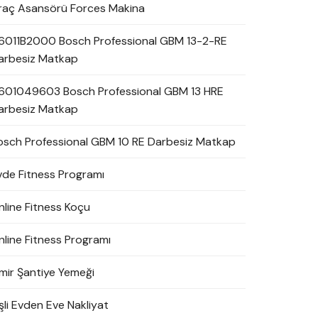
raç Asansörü Forces Makina
6011B2000 Bosch Professional GBM 13-2-RE
arbesiz Matkap
601049603 Bosch Professional GBM 13 HRE
arbesiz Matkap
osch Professional GBM 10 RE Darbesiz Matkap
vde Fitness Programı
nline Fitness Koçu
nline Fitness Programı
zmir Şantiye Yemeği
şli Evden Eve Nakliyat