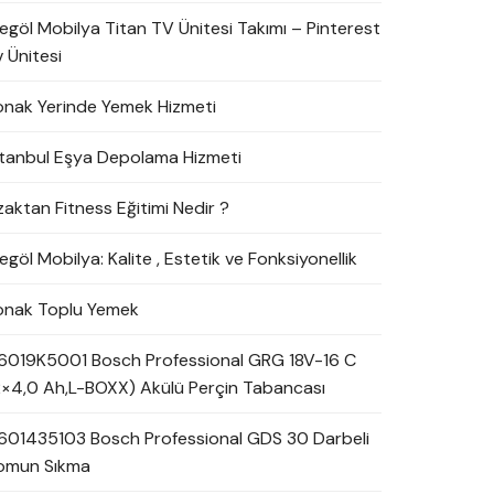
negöl Mobilya Titan TV Ünitesi Takımı – Pinterest
 Ünitesi
onak Yerinde Yemek Hizmeti
stanbul Eşya Depolama Hizmeti
zaktan Fitness Eğitimi Nedir ?
egöl Mobilya: Kalite , Estetik ve Fonksiyonellik
onak Toplu Yemek
6019K5001 Bosch Professional GRG 18V-16 C
2×4,0 Ah,L-BOXX) Akülü Perçin Tabancası
601435103 Bosch Professional GDS 30 Darbeli
omun Sıkma