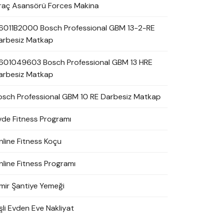
raç Asansörü Forces Makina
6011B2000 Bosch Professional GBM 13-2-RE
arbesiz Matkap
601049603 Bosch Professional GBM 13 HRE
arbesiz Matkap
osch Professional GBM 10 RE Darbesiz Matkap
vde Fitness Programı
nline Fitness Koçu
nline Fitness Programı
zmir Şantiye Yemeği
şli Evden Eve Nakliyat