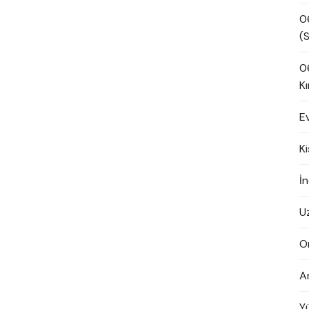
0
(S
0
Kı
E
K
İn
U
O
A
Y