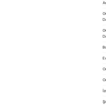
A
0
D
0
D
B
E
O
O
İ
Şi