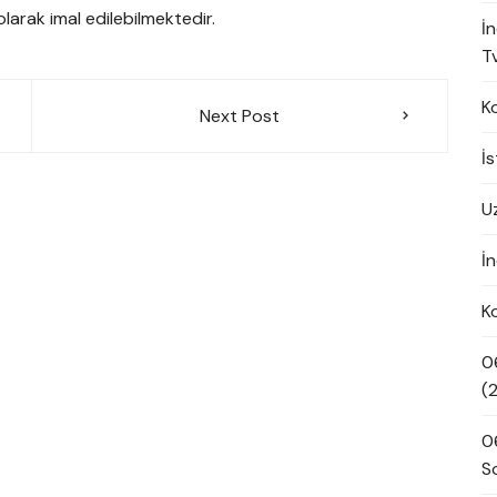
arak imal edilebilmektedir.
İ
Tv
K
Next Post
İ
U
İn
K
0
(
0
S