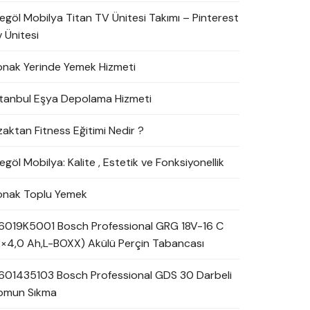
negöl Mobilya Titan TV Ünitesi Takımı – Pinterest
 Ünitesi
onak Yerinde Yemek Hizmeti
stanbul Eşya Depolama Hizmeti
zaktan Fitness Eğitimi Nedir ?
egöl Mobilya: Kalite , Estetik ve Fonksiyonellik
onak Toplu Yemek
6019K5001 Bosch Professional GRG 18V-16 C
2×4,0 Ah,L-BOXX) Akülü Perçin Tabancası
601435103 Bosch Professional GDS 30 Darbeli
omun Sıkma