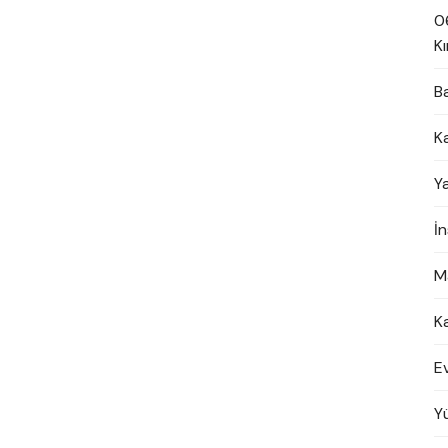
0
Kı
B
K
Y
İ
M
K
E
Y