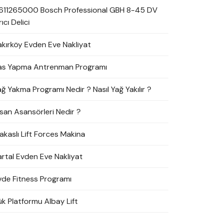
611265000 Bosch Professional GBH 8-45 DV
rıcı Delici
akırköy Evden Eve Nakliyat
as Yapma Antrenman Programı
ağ Yakma Programı Nedir ? Nasıl Yağ Yakılır ?
nsan Asansörleri Nedir ?
akaslı Lift Forces Makina
artal Evden Eve Nakliyat
vde Fitness Programı
ük Platformu Albay Lift