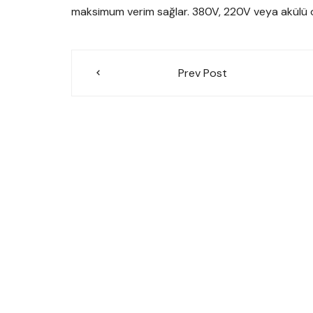
maksimum verim sağlar. 380V, 220V veya akülü ol
Yazı
Prev Post
gezinmesi