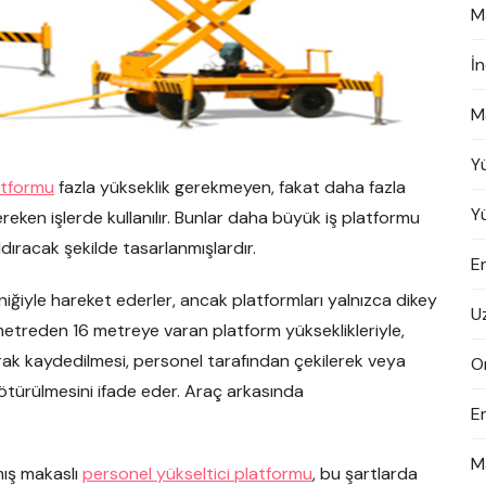
M
İ
M
Y
atformu
fazla yükseklik gerekmeyen, fakat daha fazla
Y
reken işlerde kullanılır. Bunlar daha büyük iş platformu
dıracak şekilde tasarlanmışlardır.
En
niğiyle hareket ederler, ancak platformları yalnızca dikey
U
2 metreden 16 metreye varan platform yükseklikleriyle,
arak kaydedilmesi, personel tarafından çekilerek veya
On
götürülmesini ifade eder. Araç arkasında
E
M
mış makaslı
personel yükseltici platformu
, bu şartlarda