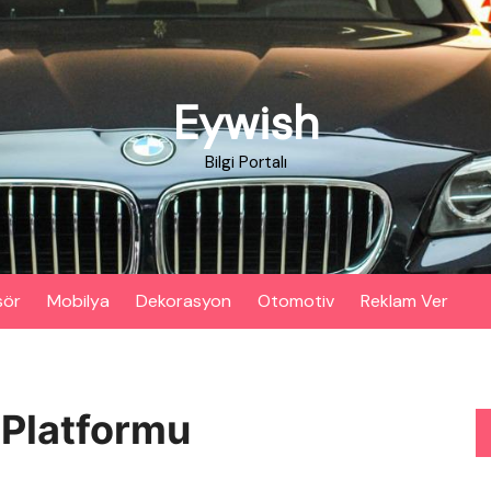
Eywish
Bilgi Portalı
sör
Mobilya
Dekorasyon
Otomotiv
Reklam Ver
 Platformu