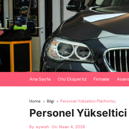
Skip
to
content
Ana Sayfa
Oto Ekspertiz
Firmalar
Asan
Home
Bilgi
Personel Yükseltici Platformu
Personel Yükseltici
By:
eywish
On:
Nisan 4, 2026