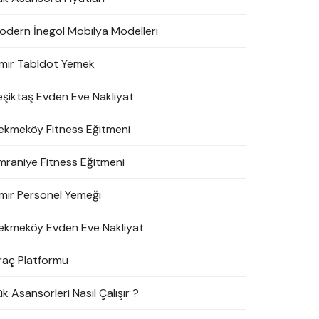
odern İnegöl Mobilya Modelleri
zmir Tabldot Yemek
eşiktaş Evden Eve Nakliyat
ekmeköy Fitness Eğitmeni
mraniye Fitness Eğitmeni
zmir Personel Yemeği
ekmeköy Evden Eve Nakliyat
raç Platformu
k Asansörleri Nasıl Çalışır ?