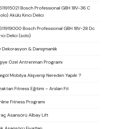
611915021 Bosch Professional GBH 18V-36 C
olo) Akülü Kırıcı Delici
611919000 Bosch Professional GBH 18V-28 Dc
rıcı Delici (solo)
v Dekorasyon & Danışmanlık
işiye Özel Antrenman Programı
egöl Mobilya Alışverişi Nereden Yapılır ?
zaktan Fitness Eğitimi – Arslan Fit
nline Fitness Programı
raç Asansörü Albay Lift
ük Asansörü Fiyatları