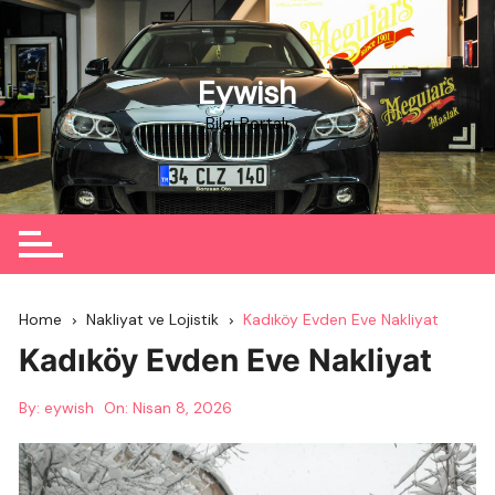
Skip
to
content
Eywish
Bilgi Portalı
Home
Nakliyat ve Lojistik
Kadıköy Evden Eve Nakliyat
Kadıköy Evden Eve Nakliyat
By:
eywish
On:
Nisan 8, 2026