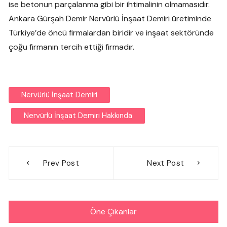
ise betonun parçalanma gibi bir ihtimalinin olmamasıdır.
Ankara Gürşah Demir Nervürlü İnşaat Demiri üretiminde
Türkiye’de öncü firmalardan biridir ve inşaat sektöründe
çoğu firmanın tercih ettiği firmadır.
Nervürlü İnşaat Demiri
Nervürlü İnşaat Demiri Hakkında
Yazı
Prev Post
Next Post
gezinmesi
Öne Çıkanlar