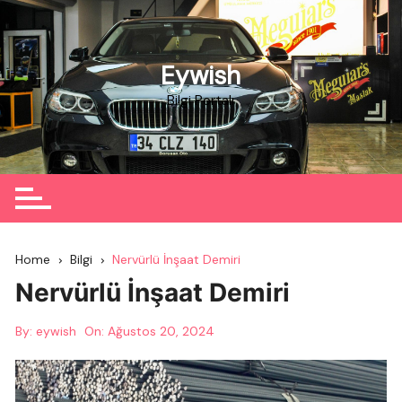
Skip
to
content
Eywish
Bilgi Portalı
Home
Bilgi
Nervürlü İnşaat Demiri
Nervürlü İnşaat Demiri
By:
eywish
On:
Ağustos 20, 2024