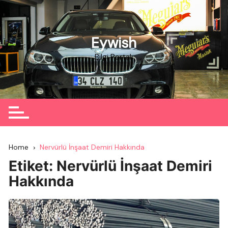
Skip
to
content
Eywish
Bilgi Portalı
Home
Nervürlü İnşaat Demiri Hakkında
Etiket:
Nervürlü İnşaat Demiri
Hakkında