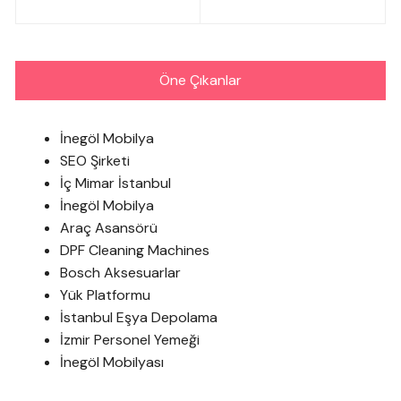
gezinmesi
Öne Çıkanlar
İnegöl Mobilya
SEO Şirketi
İç Mimar İstanbul
İnegöl Mobilya
Araç Asansörü
DPF Cleaning Machines
Bosch Aksesuarlar
Yük Platformu
İstanbul Eşya Depolama
İzmir Personel Yemeği
İnegöl Mobilyası