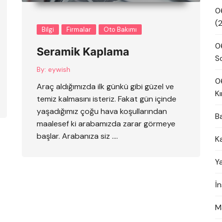
0
(
Bilgi
Firmalar
Oto Bakımı
0
Seramik Kaplama
S
By:
eywish
0
Araç aldığımızda ilk günkü gibi güzel ve
Kı
temiz kalmasını isteriz. Fakat gün içinde
yaşadığımız çoğu hava koşullarından
B
maalesef ki arabamızda zarar görmeye
başlar. Arabanıza siz ….
K
Y
İ
M