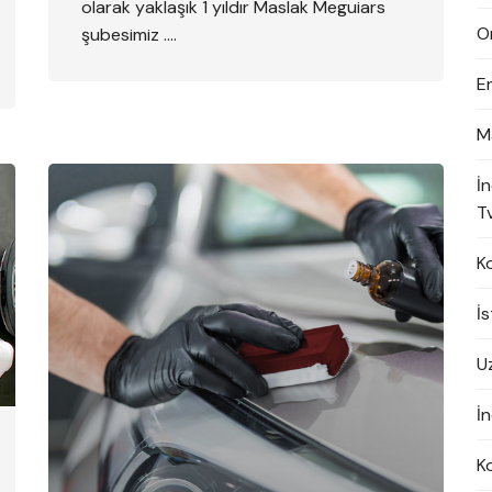
olarak yaklaşık 1 yıldır Maslak Meguiars
On
şubesimiz ….
E
M
İ
Tv
K
İ
U
İn
K