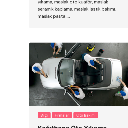
yıkama, maslak oto kuaför, maslak
seramik kaplama, maslak lastik bakımı,
maslak pasta ….
Bilgi
Firmalar
Oto Bakımı
Kağıthane Oto Yıkama