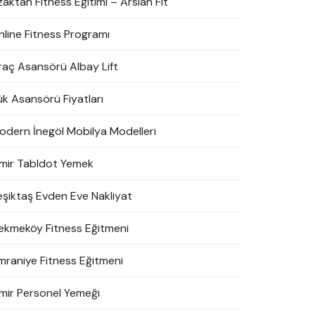
zaktan Fitness Eğitimi – Arslan Fit
nline Fitness Programı
raç Asansörü Albay Lift
ük Asansörü Fiyatları
odern İnegöl Mobilya Modelleri
zmir Tabldot Yemek
eşiktaş Evden Eve Nakliyat
ekmeköy Fitness Eğitmeni
mraniye Fitness Eğitmeni
zmir Personel Yemeği