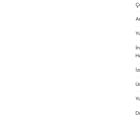
Ç
A
Yü
İ
H
İ
Ü
Y
D