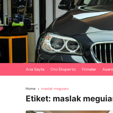
Skip
to
content
Ana Sayfa
Oto Ekspertiz
Firmalar
Asan
Home
maslak meguiars
Etiket:
maslak meguia