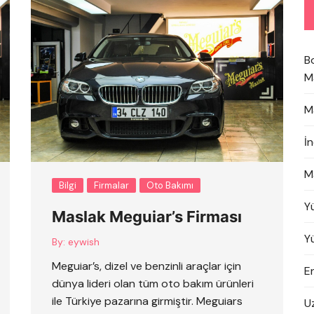
B
M
M
İ
M
Bilgi
Firmalar
Oto Bakımı
Y
Maslak Meguiar’s Firması
Y
By:
eywish
Meguiar’s, dizel ve benzinli araçlar için
En
dünya lideri olan tüm oto bakım ürünleri
ile Türkiye pazarına girmiştir. Meguiars
U