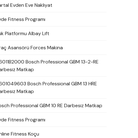
artal Evden Eve Nakliyat
vde Fitness Programı
ük Platformu Albay Lift
raç Asansörü Forces Makina
6011B2000 Bosch Professional GBM 13-2-RE
arbesiz Matkap
601049603 Bosch Professional GBM 13 HRE
arbesiz Matkap
osch Professional GBM 10 RE Darbesiz Matkap
vde Fitness Programı
nline Fitness Koçu