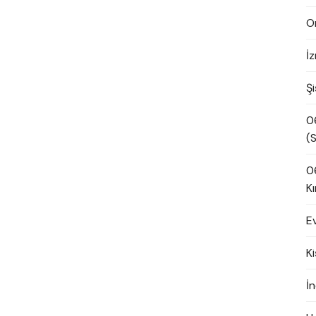
O
İ
Şi
0
(S
0
Kı
E
K
İn