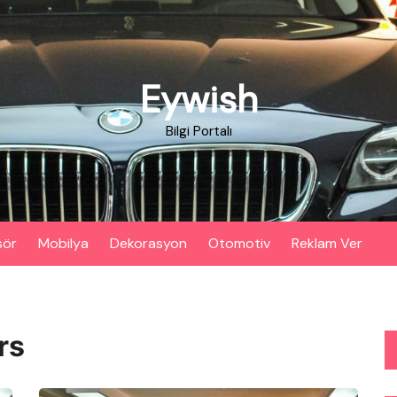
Eywish
Bilgi Portalı
sör
Mobilya
Dekorasyon
Otomotiv
Reklam Ver
rs