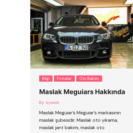
Bilgi
Firmalar
Oto Bakımı
Maslak Meguiars Hakkında
By:
eywish
Maslak Meguiar’s Meguiar’s markasının
maslak şubesidir. Maslak oto yıkama,
maslak jant bakımı, maslak oto