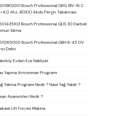
6019K5001 Bosch Professional GRG 18V-16 C
2×4,0 Ah,L-BOXX) Akülü Perçin Tabancası
601435103 Bosch Professional GDS 30 Darbeli
omun Sıkma
611265000 Bosch Professional GBH 8-45 DV
rıcı Delici
akırköy Evden Eve Nakliyat
as Yapma Antrenman Programı
ağ Yakma Programı Nedir ? Nasıl Yağ Yakılır ?
nsan Asansörleri Nedir ?
akaslı Lift Forces Makina