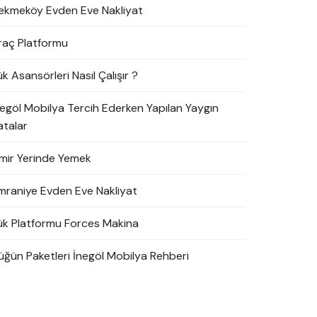
ekmeköy Evden Eve Nakliyat
raç Platformu
k Asansörleri Nasıl Çalışır ?
negöl Mobilya Tercih Ederken Yapılan Yaygın
atalar
zmir Yerinde Yemek
mraniye Evden Eve Nakliyat
ük Platformu Forces Makina
üğün Paketleri İnegöl Mobilya Rehberi