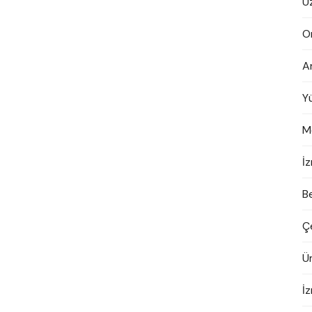
U
O
A
Y
M
İ
B
Ç
Ü
İ