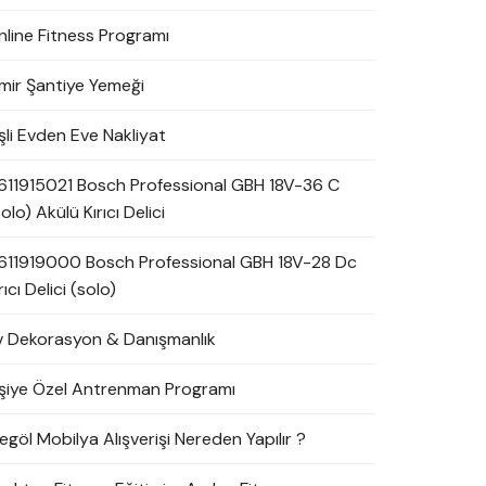
nline Fitness Programı
zmir Şantiye Yemeği
şli Evden Eve Nakliyat
611915021 Bosch Professional GBH 18V-36 C
olo) Akülü Kırıcı Delici
611919000 Bosch Professional GBH 18V-28 Dc
rıcı Delici (solo)
v Dekorasyon & Danışmanlık
işiye Özel Antrenman Programı
egöl Mobilya Alışverişi Nereden Yapılır ?