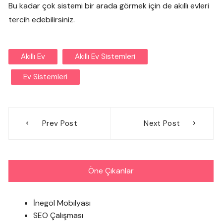
Bu kadar çok sistemi bir arada görmek için de akıllı evleri
tercih edebilirsiniz.
Akıllı Ev
Akıllı Ev Sistemleri
Ev Sistemleri
Yazı
Prev Post
Next Post
gezinmesi
Öne Çıkanlar
İnegöl Mobilyası
SEO Çalışması