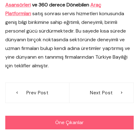
Asansörleri
ve 360 derece Dönebilen
Araç
Platformları
satış sonrası servis hizmetleri konusunda
geniş bilgi birikimine sahip eğitimli, deneyimli, birimli
personel gücü sürdürmektedir. Bu sayede kısa sürede
dünyanın birçok noktasında sektöründe deneyimli ve
uzman firmaları bulup kendi adına üretimler yaptırmış ve
yine dünyanın en tanınmış firmalarından Türkiye Bayiliği
için teklifler almıştır.
Yazı
Prev Post
Next Post
gezinmesi
Öne Çıkanlar