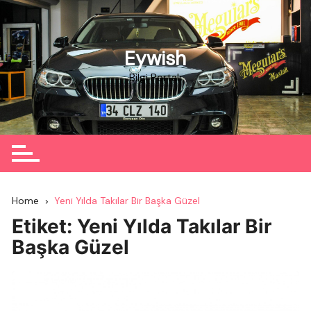
Skip
to
content
Eywish
Bilgi Portalı
Home
Yeni Yılda Takılar Bir Başka Güzel
Etiket:
Yeni Yılda Takılar Bir
Başka Güzel