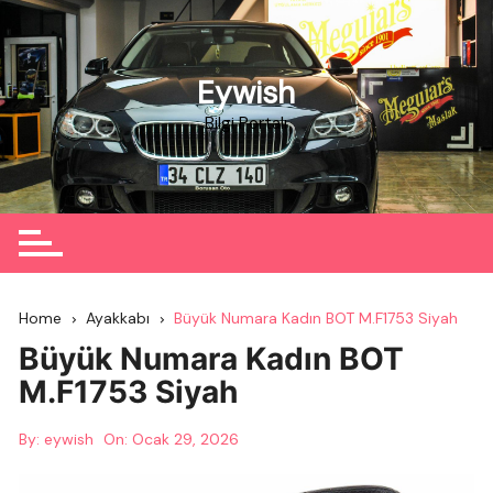
Skip
to
content
Eywish
Bilgi Portalı
Home
Ayakkabı
Büyük Numara Kadın BOT M.F1753 Siyah
Büyük Numara Kadın BOT
M.F1753 Siyah
By:
eywish
On:
Ocak 29, 2026