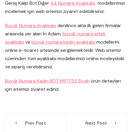
Geniş Kalıp Bot.Diğer
44 Numara Ayakkabı
modellerimizi
incelemek için web sitemizi ziyaret edebilirsiniz.
Büyük Numara Ayakkabı
denilince akla ilk gelen firmalar
arasında yer alan İri Adam,
büyük numara erkek
ayakkabı
ve
büyük numara kadın ayakkabı
modellerini
online e-ticaret sitesinde sergilemektedir. Web sitemiz
üzerinden tüm ayakkabı modellerimizi online inceleyebilir
ve sipariş verebilirsiniz.
Büyük Numara Kadın BOT M.F1753 Siyah
ürün detayları
için sitemizi ziyaret ediniz.
Yazı
Prev Post
Next Post
gezinmesi