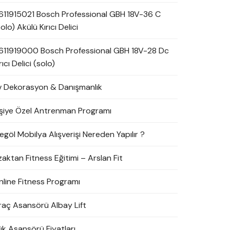
611915021 Bosch Professional GBH 18V-36 C
olo) Akülü Kırıcı Delici
611919000 Bosch Professional GBH 18V-28 Dc
rıcı Delici (solo)
v Dekorasyon & Danışmanlık
işiye Özel Antrenman Programı
egöl Mobilya Alışverişi Nereden Yapılır ?
zaktan Fitness Eğitimi – Arslan Fit
nline Fitness Programı
raç Asansörü Albay Lift
ük Asansörü Fiyatları