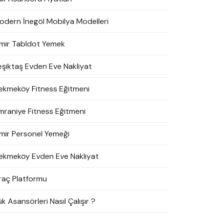
odern İnegöl Mobilya Modelleri
zmir Tabldot Yemek
eşiktaş Evden Eve Nakliyat
ekmeköy Fitness Eğitmeni
mraniye Fitness Eğitmeni
zmir Personel Yemeği
ekmeköy Evden Eve Nakliyat
raç Platformu
k Asansörleri Nasıl Çalışır ?