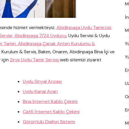
M
İ
gesinde hizmet vermekteyiz.
Abidinpaşa Uydu Tamircisi,
M
ervisi
,
Abidinpaşa 7/24 Uyducu
, Uydu Servisi & Uydu
n Tamiri
,
Abidinpaşa Çanak Anten Kurulumu &
Y
Kurulum & Servis, Bakım, Onarım, Abidinpaşa Bina İçi ve
Y
 için
Zirve Uydu Tamir Servisi
web sitemizi ziyaret
En
Uydu Sinyal Arızası
U
Uydu Kanal Ayarı
On
Bina İnternet Kablo Çekimi
E
Cat6 İnternet Kablo Çekimi
Görüntülü Diafon Sistemi
M