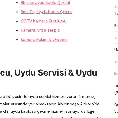
Bina içi Uydu Kablo Çekimi
İ
Bina Dışı Uydu Kablo Çekimi
Tv
CCTV Kamera Kurulumu
K
Kamera Arıza Tespiti
İ
Kamera Bakım & Onarımı
U
İn
cu, Uydu Servisi & Uydu
K
0
(
ra bölgesinde uydu servisi hizmeti veren firmamız,
malar arasında yer almaktadır. Abidinpaşa Ankara’da
0
na dışı uydu kablosu çekme hizmeti sunuyoruz. Eğer
S