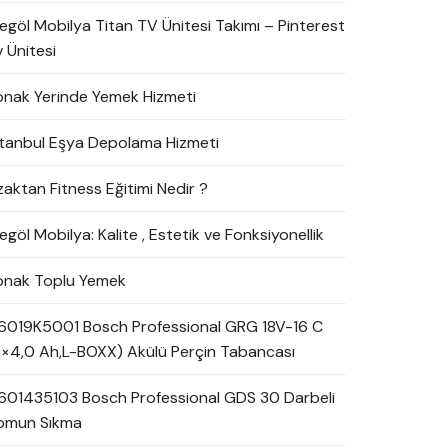
negöl Mobilya Titan TV Ünitesi Takımı – Pinterest
 Ünitesi
onak Yerinde Yemek Hizmeti
stanbul Eşya Depolama Hizmeti
zaktan Fitness Eğitimi Nedir ?
egöl Mobilya: Kalite , Estetik ve Fonksiyonellik
onak Toplu Yemek
6019K5001 Bosch Professional GRG 18V-16 C
2×4,0 Ah,L-BOXX) Akülü Perçin Tabancası
601435103 Bosch Professional GDS 30 Darbeli
omun Sıkma