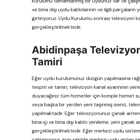
kurulumu tamamlanmış bir uydunuz var ve çalışmıyo
ve bina dışı uydu kablolarının ve ilgili parçaların
getiriyoruz. Uydu Kurulumu sonrası televizyon k
gerçekleştirilmektedir.
Abidinpaşa Televizyon
Tamiri
Eğer uydu kurulumunuz düzgün yapılmasına rağme
tespiti ve tamiri, televizyon kanal ayarınının yen
duyacağınız tüm hizmetler için komple hizmet su
veya başka bir yerden yeni taşınmış iseniz, tele
yapılmaktadır. Eğer televizyonunuz çanak anten 
bina içi ve bina dışı kablo yenileme, yeni çanak
gerçekleştirilmektedir. Eğer merkezi uydu siste
çalışmıyorsa, aynı şekilde merkezi uydu anten tam