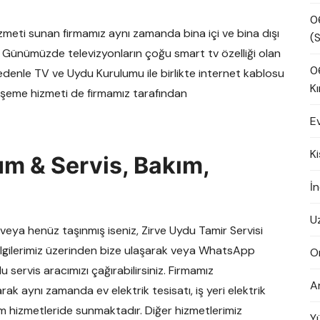
0
zmeti sunan firmamız aynı zamanda bina içi ve bina dışı
(S
 Günümüzde televizyonların çoğu smart tv özelliği olan
0
nedenle TV ve Uydu Kurulumu ile birlikte internet kablosu
Kı
 döşeme hizmeti de firmamız tarafından
E
K
m & Servis, Bakım,
İn
U
eya henüz taşınmış iseniz, Zirve Uydu Tamir Servisi
bilgilerimiz üzerinden bize ulaşarak veya WhatsApp
O
servis aracımızı çağırabilirsiniz. Firmamız
A
rak aynı zamanda ev elektrik tesisatı, iş yeri elektrik
ım hizmetleride sunmaktadır. Diğer hizmetlerimiz
Y