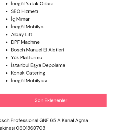
İnegöl Yatak Odası
SEO Hizmeti
İç Mimar
İnegöl Mobilya
Albay Lift
DPF Machine
Bosch Manuel El Aletleri
Yük Platformu
İstanbul Eşya Depolama
Konak Catering
İnegöl Mobilyası
Son Eklenenler
osch Professional GNF 65 A Kanal Açma
akinesi 0601368703