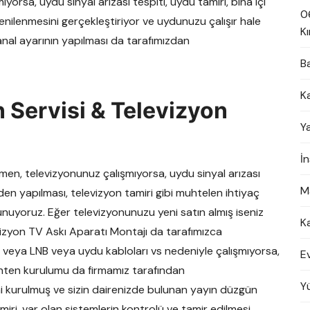
rsa, uydu sinyal arızası tespiti, uydu tamiri, bina içi
0
 yenilenmesini gerçekleştiriyor ve uydunuzu çalışır hale
Kı
anal ayarının yapılması da tarafımızdan
B
K
 Servisi & Televizyon
Y
İ
n, televizyonunuz çalışmıyorsa, uydu sinyal arızası
M
iden yapılması, televizyon tamiri gibi muhtelen ihtiyaç
nuyoruz. Eğer televizyonunuzu yeni satın almış iseniz
K
vizyon TV Askı Aparatı Montajı da tarafımızca
veya LNB veya uydu kabloları vs nedeniyle çalışmıyorsa,
E
 anten kurulumu da firmamız tarafından
Y
mi kurulmuş ve sizin dairenizde bulunan yayın düzgün
iri, var olan sistemlerin kontrolü ve tamir edilmesi