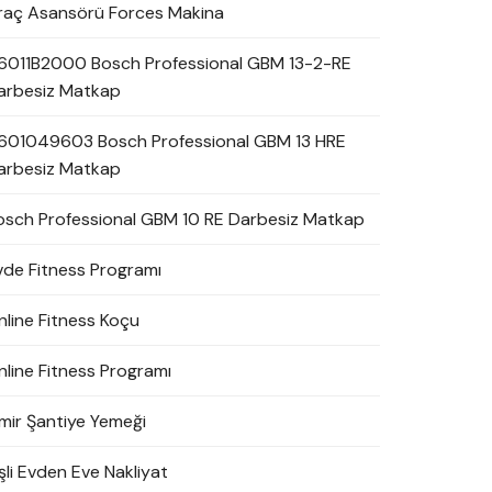
raç Asansörü Forces Makina
6011B2000 Bosch Professional GBM 13-2-RE
arbesiz Matkap
601049603 Bosch Professional GBM 13 HRE
arbesiz Matkap
osch Professional GBM 10 RE Darbesiz Matkap
vde Fitness Programı
nline Fitness Koçu
nline Fitness Programı
zmir Şantiye Yemeği
şli Evden Eve Nakliyat