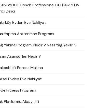
611265000 Bosch Professional GBH 8-45 DV
rıcı Delici
akırköy Evden Eve Nakliyat
as Yapma Antrenman Programı
ağ Yakma Programı Nedir ? Nasıl Yağ Yakılır ?
nsan Asansörleri Nedir ?
akaslı Lift Forces Makina
artal Evden Eve Nakliyat
vde Fitness Programı
ük Platformu Albay Lift