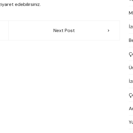
ziyaret edebilirsiniz.
M
İ
Next Post
B
Ç
Ü
İ
Ç
A
Yü