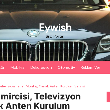
Eywish
Bilgi Portalı
sör
Mobilya
Dekorasyon
Otomotiv
Reklam Ver
Televizyon Tamir Montaj, Çanak Anten Kurulum Servisi
mircisi, Televizyon
k Anten Kurulum