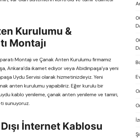
A
0
D
ten Kurulumu &
tı Montajı
0
D
ı Aparatı Montajı ve Çanak Anten Kurulumu firmamız
B
aşa, Ankara’da ikamet ediyor veya Abidinpaşa’ya yeni
E
npaşa Uydu Servisi olarak hizmetinizdeyiz. Yeni
nak anten kurulumu yapabiliriz. Eğer kurulu bir
O
i, uydu kablo yenileme, çanak anten yenileme ve tamiri,
eti sunuyoruz.
O
İ
 Dışı İnternet Kablosu
Şi