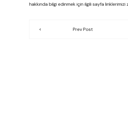
hakkında bilgi edinmek için ilgili sayfa linklerimizi 
Yazı
Prev Post
gezinmesi