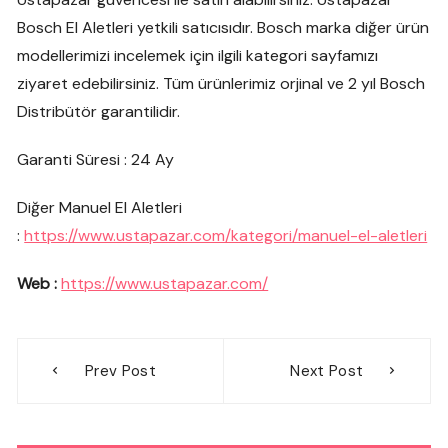
Bosch El Aletleri yetkili satıcısıdır. Bosch marka diğer ürün
modellerimizi incelemek için ilgili kategori sayfamızı
ziyaret edebilirsiniz. Tüm ürünlerimiz orjinal ve 2 yıl Bosch
Distribütör garantilidir.
Garanti Süresi : 24 Ay
Diğer Manuel El Aletleri
:
https://www.ustapazar.com/kategori/manuel-el-aletleri
Web :
https://www.ustapazar.com/
Yazı
Prev Post
Next Post
gezinmesi