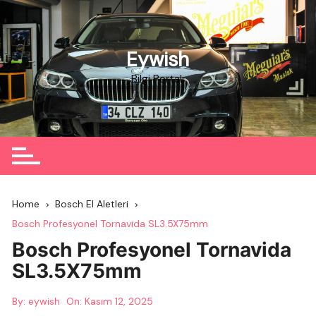
Skip
to
content
Eywish
Bilgi Portalı
Home
Bosch El Aletleri
Bosch Profesyonel Tornavida SL3.5X75mm
Bosch Profesyonel Tornavida
SL3.5X75mm
By:
eywish
On:
Kasım 12, 2025