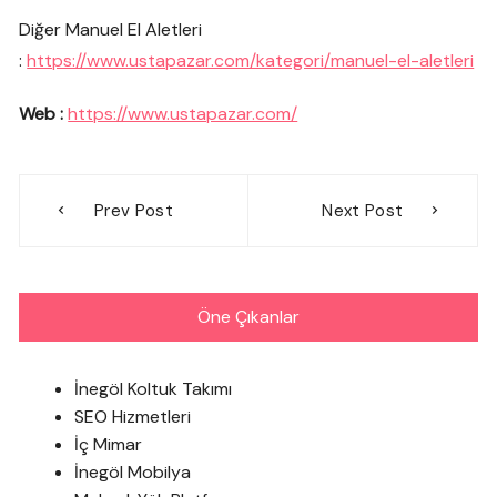
Diğer Manuel El Aletleri
:
https://www.ustapazar.com/kategori/manuel-el-aletleri
Web :
https://www.ustapazar.com/
Yazı
Prev Post
Next Post
gezinmesi
Öne Çıkanlar
İnegöl Koltuk Takımı
SEO Hizmetleri
İç Mimar
İnegöl Mobilya