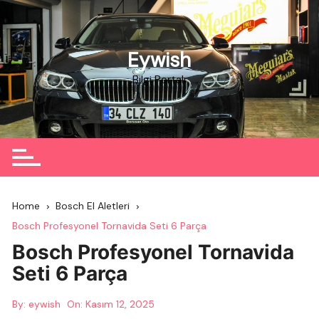
Skip
to
content
Eywish
Bilgi Portalı
Home
Bosch El Aletleri
Bosch Profesyonel Tornavida Seti 6 Parça
Bosch Profesyonel Tornavida
Seti 6 Parça
By:
eywish
On:
Kasım 12, 2025