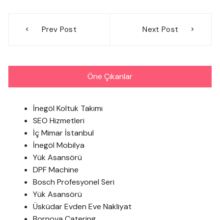
Yazı
Prev Post
Next Post
gezinmesi
Öne Çıkanlar
İnegöl Koltuk Takımı
SEO Hizmetleri
İç Mimar İstanbul
İnegöl Mobilya
Yük Asansörü
DPF Machine
Bosch Profesyonel Seri
Yük Asansörü
Üsküdar Evden Eve Nakliyat
Bornova Catering