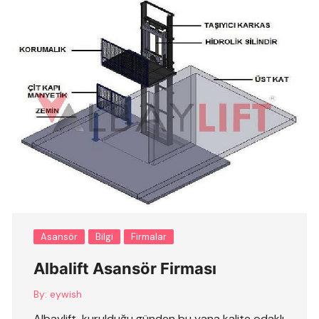
Asansör
Bilgi
Firmalar
Albalift Asansör Firması
By:
eywish
Albaylift, kurulduğu günden bu yana kalite odaklı