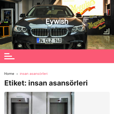
Skip
to
content
Eywish
Bilgi Portalı
Home
insan asansörleri
Etiket:
insan asansörleri