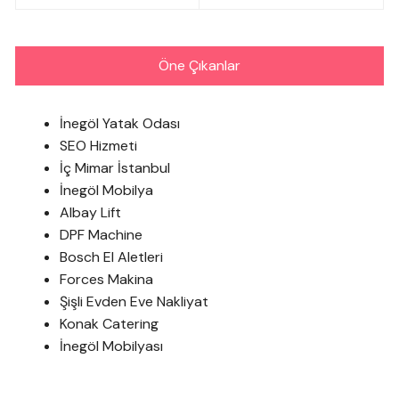
Öne Çıkanlar
İnegöl Yatak Odası
SEO Hizmeti
İç Mimar İstanbul
İnegöl Mobilya
Albay Lift
DPF Machine
Bosch El Aletleri
Forces Makina
Şişli Evden Eve Nakliyat
Konak Catering
İnegöl Mobilyası