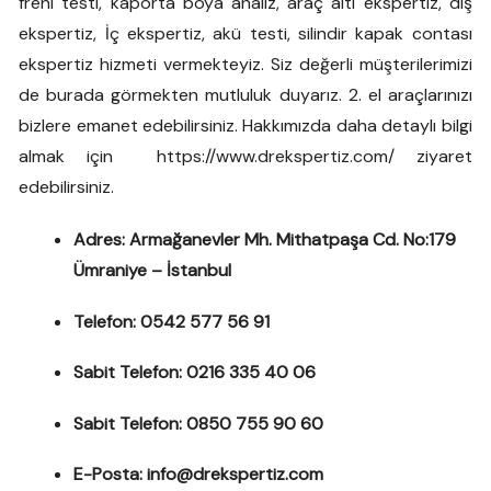
freni testi, kaporta boya analiz, araç altı ekspertiz, dış
ekspertiz, İç ekspertiz, akü testi, silindir kapak contası
ekspertiz hizmeti vermekteyiz. Siz değerli müşterilerimizi
de burada görmekten mutluluk duyarız. 2. el araçlarınızı
bizlere emanet edebilirsiniz. Hakkımızda daha detaylı bilgi
almak için https://www.drekspertiz.com/ ziyaret
edebilirsiniz.
Adres: Armağanevler Mh. Mithatpaşa Cd. No:179
Ümraniye – İstanbul
Telefon: 0542 577 56 91
Sabit Telefon: 0216
335 40 06
Sabit Telefon: 0850
755 90 60
E-Posta: info@drekspertiz.com