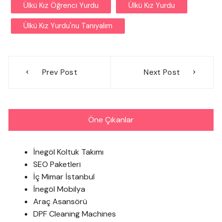
Ülkü Kız Öğrenci Yurdu
Ülkü Kız Yurdu
Ülkü Kız Yurdu'nu Tanıyalım
Yazı
Prev Post
Next Post
gezinmesi
Öne Çıkanlar
İnegöl Koltuk Takımı
SEO Paketleri
İç Mimar İstanbul
İnegöl Mobilya
Araç Asansörü
DPF Cleaning Machines