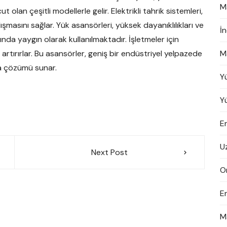
M
t olan çeşitli modellerle gelir. Elektrikli tahrik sistemleri,
lışmasını sağlar. Yük asansörleri, yüksek dayanıklılıkları ve
İ
ında yaygın olarak kullanılmaktadır. İşletmeler için
artırırlar. Bu asansörler, geniş bir endüstriyel yelpazede
M
ma çözümü sunar.
Y
Y
En
U
Next Post
On
E
M