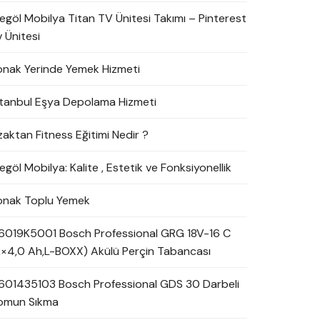
negöl Mobilya Titan TV Ünitesi Takımı – Pinterest
 Ünitesi
onak Yerinde Yemek Hizmeti
stanbul Eşya Depolama Hizmeti
zaktan Fitness Eğitimi Nedir ?
egöl Mobilya: Kalite , Estetik ve Fonksiyonellik
onak Toplu Yemek
6019K5001 Bosch Professional GRG 18V-16 C
2×4,0 Ah,L-BOXX) Akülü Perçin Tabancası
601435103 Bosch Professional GDS 30 Darbeli
omun Sıkma