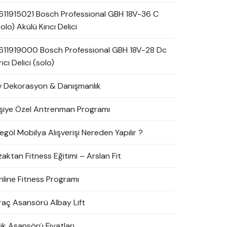
611915021 Bosch Professional GBH 18V-36 C
olo) Akülü Kırıcı Delici
611919000 Bosch Professional GBH 18V-28 Dc
rıcı Delici (solo)
v Dekorasyon & Danışmanlık
işiye Özel Antrenman Programı
egöl Mobilya Alışverişi Nereden Yapılır ?
zaktan Fitness Eğitimi – Arslan Fit
nline Fitness Programı
raç Asansörü Albay Lift
ük Asansörü Fiyatları