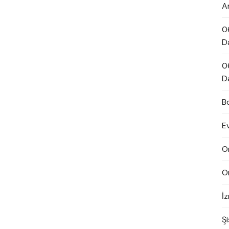
A
0
D
0
D
B
E
O
O
İ
Şi