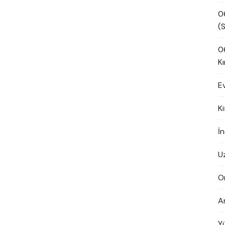
0
(S
0
Kı
E
K
İn
U
O
A
Y