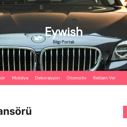
Eywish
Bilgi Portalı
sör
Mobilya
Dekorasyon
Otomotiv
Reklam Ver
ansörü