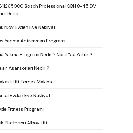
611265000 Bosch Professional GBH 8-45 DV
rıcı Delici
akırköy Evden Eve Nakliyat
as Yapma Antrenman Programı
ağ Yakma Programı Nedir ? Nasıl Yağ Yakılır ?
nsan Asansörleri Nedir ?
akaslı Lift Forces Makina
artal Evden Eve Nakliyat
vde Fitness Programı
ük Platformu Albay Lift