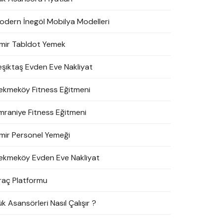
odern İnegöl Mobilya Modelleri
zmir Tabldot Yemek
eşiktaş Evden Eve Nakliyat
ekmeköy Fitness Eğitmeni
mraniye Fitness Eğitmeni
zmir Personel Yemeği
ekmeköy Evden Eve Nakliyat
raç Platformu
k Asansörleri Nasıl Çalışır ?