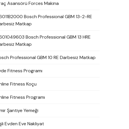
raç Asansörü Forces Makina
6011B2000 Bosch Professional GBM 13-2-RE
arbesiz Matkap
601049603 Bosch Professional GBM 13 HRE
arbesiz Matkap
osch Professional GBM 10 RE Darbesiz Matkap
vde Fitness Programı
nline Fitness Koçu
nline Fitness Programı
zmir Şantiye Yemeği
şli Evden Eve Nakliyat