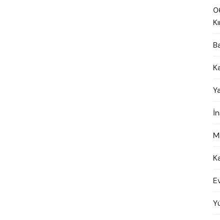
0
Kı
B
K
Y
İ
M
K
E
Y