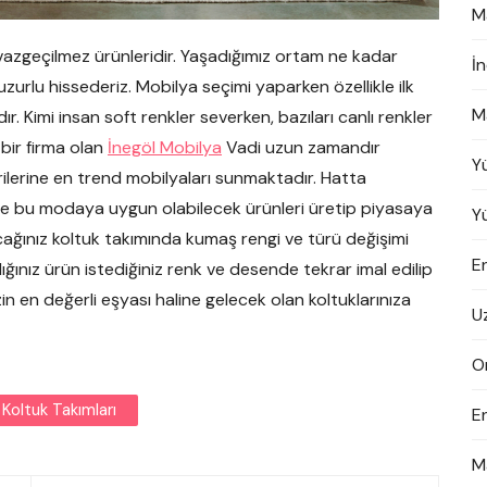
M
n vazgeçilmez ürünleridir. Yaşadığımız ortam ne kadar
İ
zurlu hissederiz. Mobilya seçimi yaparken özellikle ilk
M
r. Kimi insan soft renkler severken, bazıları canlı renkler
 bir firma olan
İnegöl Mobilya
Vadi uzun zamandır
Y
erine en trend mobilyaları sunmaktadır. Hatta
e bu modaya uygun olabilecek ürünleri üretip piyasaya
Y
acağınız koltuk takımında kumaş rengi ve türü değişimi
En
ınız ürün istediğiniz renk ve desende tekrar imal edilip
zin en değerli eşyası haline gelecek olan koltuklarınıza
U
On
 Koltuk Takımları
E
M