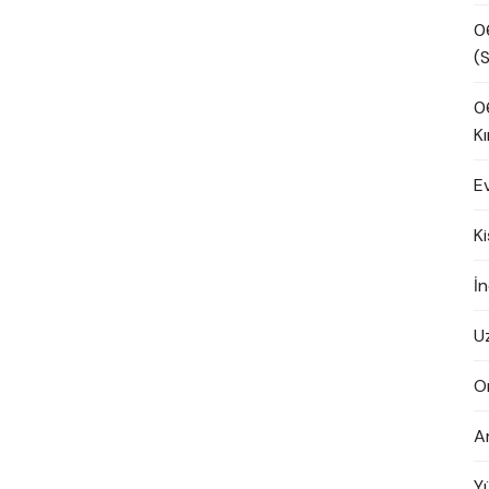
0
(S
0
Kı
E
K
İn
U
O
A
Y