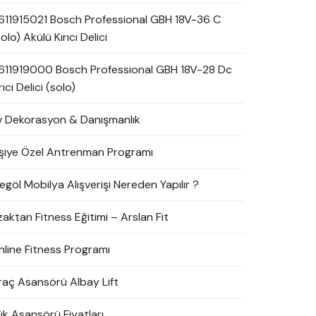
611915021 Bosch Professional GBH 18V-36 C
olo) Akülü Kırıcı Delici
611919000 Bosch Professional GBH 18V-28 Dc
rıcı Delici (solo)
v Dekorasyon & Danışmanlık
işiye Özel Antrenman Programı
egöl Mobilya Alışverişi Nereden Yapılır ?
zaktan Fitness Eğitimi – Arslan Fit
nline Fitness Programı
raç Asansörü Albay Lift
ük Asansörü Fiyatları