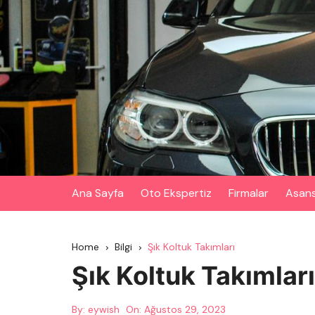
Skip
to
content
Ana Sayfa
Oto Ekspertiz
Firmalar
Asan
Home
Bilgi
Şık Koltuk Takımları
Şık Koltuk Takımları
By:
eywish
On:
Ağustos 29, 2023