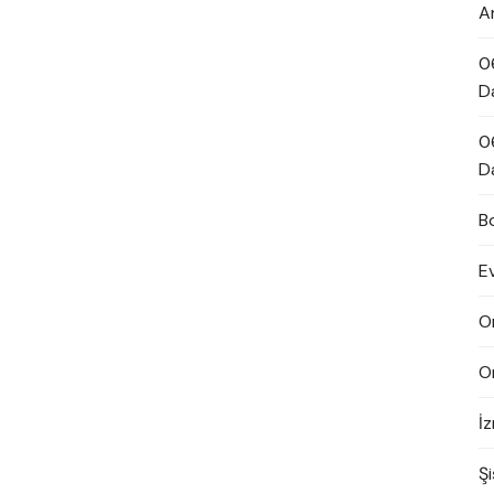
A
0
D
0
D
B
E
O
O
İ
Şi