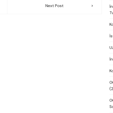
Next Post
İ
Tv
K
İ
U
İn
K
0
(
0
S