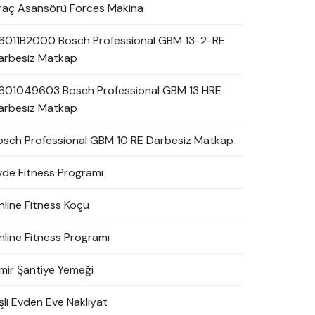
raç Asansörü Forces Makina
6011B2000 Bosch Professional GBM 13-2-RE
arbesiz Matkap
601049603 Bosch Professional GBM 13 HRE
arbesiz Matkap
osch Professional GBM 10 RE Darbesiz Matkap
vde Fitness Programı
nline Fitness Koçu
nline Fitness Programı
zmir Şantiye Yemeği
şli Evden Eve Nakliyat