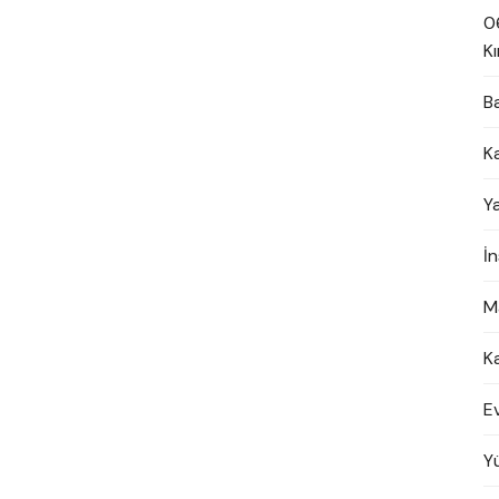
0
Kı
B
K
Y
İ
M
K
E
Y