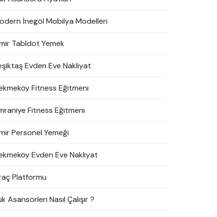
odern İnegöl Mobilya Modelleri
zmir Tabldot Yemek
eşiktaş Evden Eve Nakliyat
ekmeköy Fitness Eğitmeni
mraniye Fitness Eğitmeni
zmir Personel Yemeği
ekmeköy Evden Eve Nakliyat
raç Platformu
k Asansörleri Nasıl Çalışır ?