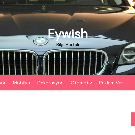
Eywish
Bilgi Portalı
sör
Mobilya
Dekorasyon
Otomotiv
Reklam Ver