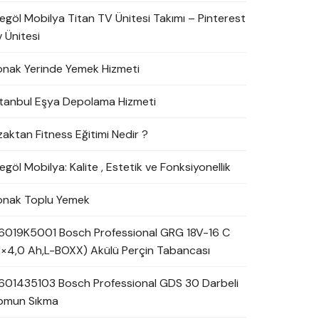
negöl Mobilya Titan TV Ünitesi Takımı – Pinterest
 Ünitesi
onak Yerinde Yemek Hizmeti
stanbul Eşya Depolama Hizmeti
zaktan Fitness Eğitimi Nedir ?
egöl Mobilya: Kalite , Estetik ve Fonksiyonellik
onak Toplu Yemek
6019K5001 Bosch Professional GRG 18V-16 C
2×4,0 Ah,L-BOXX) Akülü Perçin Tabancası
601435103 Bosch Professional GDS 30 Darbeli
omun Sıkma