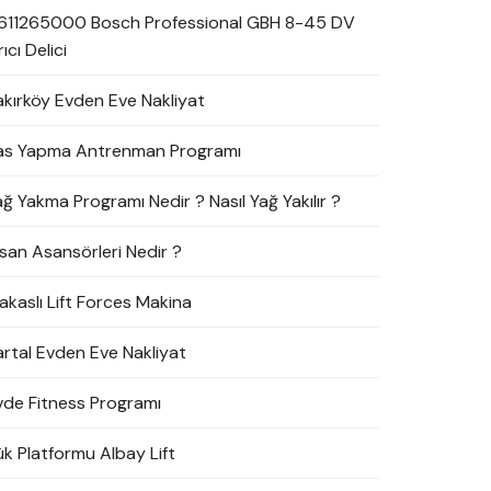
611265000 Bosch Professional GBH 8-45 DV
rıcı Delici
akırköy Evden Eve Nakliyat
as Yapma Antrenman Programı
ağ Yakma Programı Nedir ? Nasıl Yağ Yakılır ?
nsan Asansörleri Nedir ?
akaslı Lift Forces Makina
artal Evden Eve Nakliyat
vde Fitness Programı
ük Platformu Albay Lift