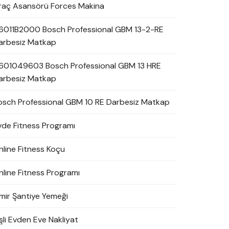
raç Asansörü Forces Makina
6011B2000 Bosch Professional GBM 13-2-RE
arbesiz Matkap
601049603 Bosch Professional GBM 13 HRE
arbesiz Matkap
osch Professional GBM 10 RE Darbesiz Matkap
vde Fitness Programı
nline Fitness Koçu
nline Fitness Programı
zmir Şantiye Yemeği
şli Evden Eve Nakliyat