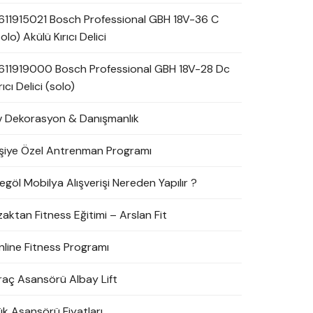
611915021 Bosch Professional GBH 18V-36 C
olo) Akülü Kırıcı Delici
611919000 Bosch Professional GBH 18V-28 Dc
rıcı Delici (solo)
v Dekorasyon & Danışmanlık
işiye Özel Antrenman Programı
egöl Mobilya Alışverişi Nereden Yapılır ?
zaktan Fitness Eğitimi – Arslan Fit
nline Fitness Programı
raç Asansörü Albay Lift
ük Asansörü Fiyatları