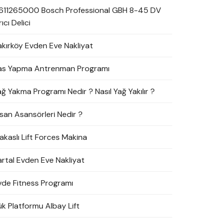
611265000 Bosch Professional GBH 8-45 DV
rıcı Delici
akırköy Evden Eve Nakliyat
as Yapma Antrenman Programı
ağ Yakma Programı Nedir ? Nasıl Yağ Yakılır ?
nsan Asansörleri Nedir ?
akaslı Lift Forces Makina
artal Evden Eve Nakliyat
vde Fitness Programı
ük Platformu Albay Lift