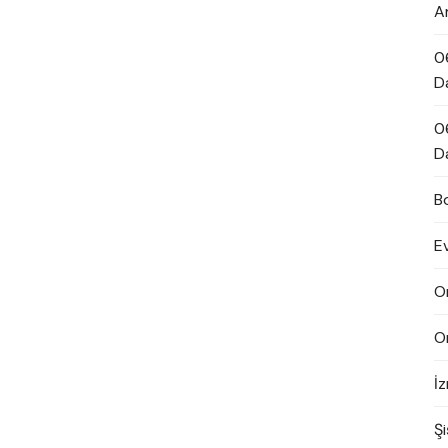
A
0
D
0
D
B
E
O
O
İ
Şi