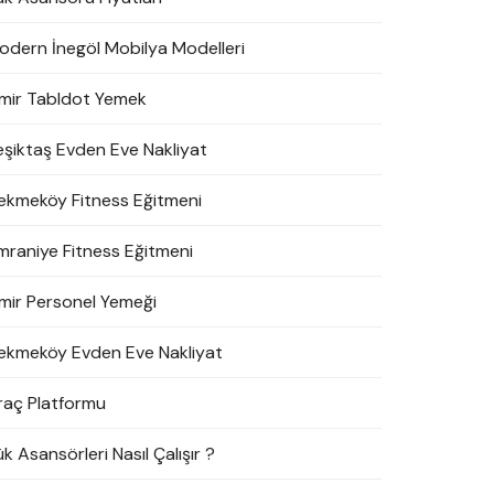
odern İnegöl Mobilya Modelleri
zmir Tabldot Yemek
eşiktaş Evden Eve Nakliyat
ekmeköy Fitness Eğitmeni
mraniye Fitness Eğitmeni
zmir Personel Yemeği
ekmeköy Evden Eve Nakliyat
raç Platformu
k Asansörleri Nasıl Çalışır ?