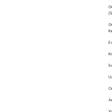
0
(S
0
Kı
E
K
İn
U
O
A
Y