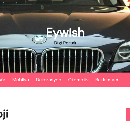
Eywish
Bilgi Portalı
sör
Mobilya
Dekorasyon
Otomotiv
Reklam Ver
ji