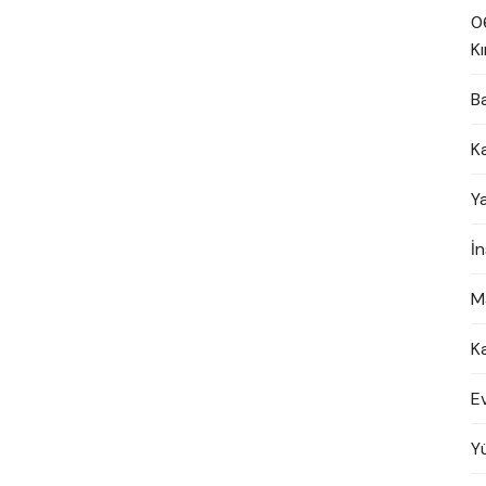
0
Kı
B
K
Y
İ
M
K
E
Y