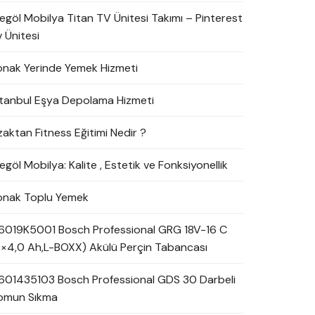
negöl Mobilya Titan TV Ünitesi Takımı – Pinterest
 Ünitesi
onak Yerinde Yemek Hizmeti
stanbul Eşya Depolama Hizmeti
zaktan Fitness Eğitimi Nedir ?
egöl Mobilya: Kalite , Estetik ve Fonksiyonellik
onak Toplu Yemek
6019K5001 Bosch Professional GRG 18V-16 C
2×4,0 Ah,L-BOXX) Akülü Perçin Tabancası
601435103 Bosch Professional GDS 30 Darbeli
omun Sıkma