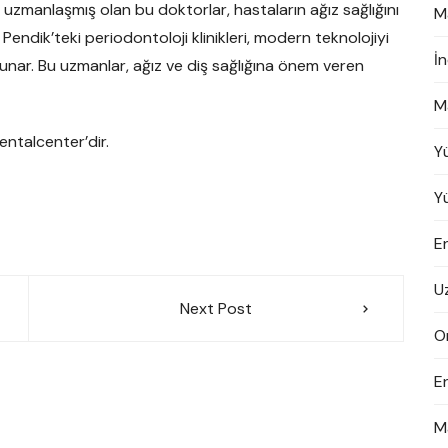
 uzmanlaşmış olan bu doktorlar, hastaların ağız sağlığını
M
 Pendik’teki periodontoloji klinikleri, modern teknolojiyi
İ
r sunar. Bu uzmanlar, ağız ve diş sağlığına önem veren
M
entalcenter’dir.
Y
Y
En
U
Next Post
On
E
M