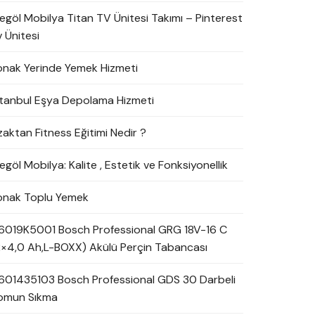
negöl Mobilya Titan TV Ünitesi Takımı – Pinterest
 Ünitesi
onak Yerinde Yemek Hizmeti
stanbul Eşya Depolama Hizmeti
zaktan Fitness Eğitimi Nedir ?
egöl Mobilya: Kalite , Estetik ve Fonksiyonellik
onak Toplu Yemek
6019K5001 Bosch Professional GRG 18V-16 C
2×4,0 Ah,L-BOXX) Akülü Perçin Tabancası
601435103 Bosch Professional GDS 30 Darbeli
omun Sıkma