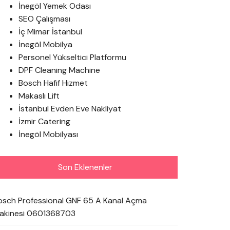
İnegöl Yemek Odası
SEO Çalışması
İç Mimar İstanbul
İnegöl Mobilya
Personel Yükseltici Platformu
DPF Cleaning Machine
Bosch Hafif Hizmet
Makaslı Lift
İstanbul Evden Eve Nakliyat
İzmir Catering
İnegöl Mobilyası
Son Eklenenler
osch Professional GNF 65 A Kanal Açma
akinesi 0601368703