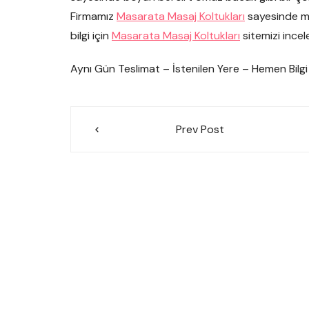
Firmamız
Masarata Masaj Koltukları
sayesinde mas
bilgi için
Masarata Masaj Koltukları
sitemizi incele
Aynı Gün Teslimat – İstenilen Yere – Hemen Bilg
Yazı
Prev Post
gezinmesi