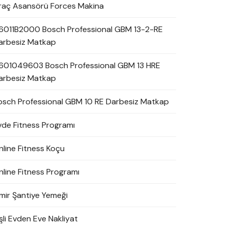
raç Asansörü Forces Makina
6011B2000 Bosch Professional GBM 13-2-RE
arbesiz Matkap
601049603 Bosch Professional GBM 13 HRE
arbesiz Matkap
osch Professional GBM 10 RE Darbesiz Matkap
vde Fitness Programı
nline Fitness Koçu
nline Fitness Programı
zmir Şantiye Yemeği
şli Evden Eve Nakliyat