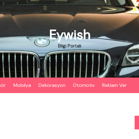
Eywish
Bilgi Portalı
sör
Mobilya
Dekorasyon
Otomotiv
Reklam Ver