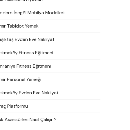
odern İnegöl Mobilya Modelleri
zmir Tabldot Yemek
eşiktaş Evden Eve Nakliyat
ekmeköy Fitness Eğitmeni
mraniye Fitness Eğitmeni
zmir Personel Yemeği
ekmeköy Evden Eve Nakliyat
raç Platformu
k Asansörleri Nasıl Çalışır ?