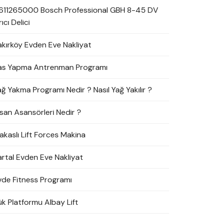
611265000 Bosch Professional GBH 8-45 DV
rıcı Delici
akırköy Evden Eve Nakliyat
as Yapma Antrenman Programı
ağ Yakma Programı Nedir ? Nasıl Yağ Yakılır ?
nsan Asansörleri Nedir ?
akaslı Lift Forces Makina
artal Evden Eve Nakliyat
vde Fitness Programı
ük Platformu Albay Lift