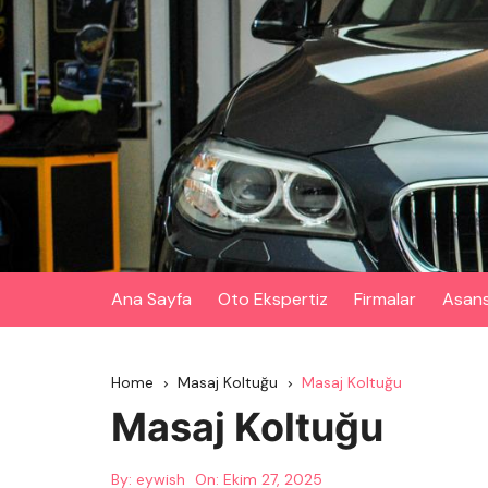
Skip
to
content
Ana Sayfa
Oto Ekspertiz
Firmalar
Asan
Home
Masaj Koltuğu
Masaj Koltuğu
Masaj Koltuğu
By:
eywish
On:
Ekim 27, 2025