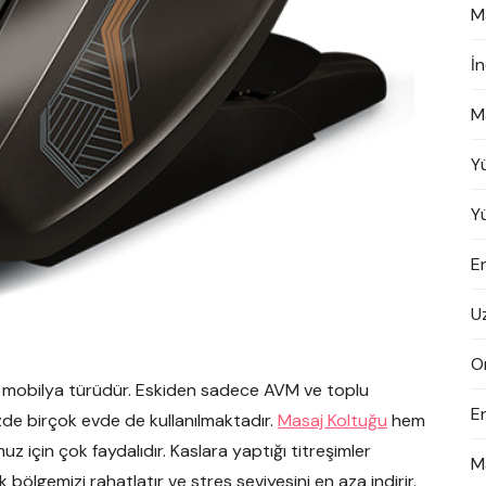
M
İ
M
Y
Y
En
U
On
r mobilya türüdür. Eskiden sadece AVM ve toplu
E
e birçok evde de kullanılmaktadır.
Masaj Koltuğu
hem
z için çok faydalıdır. Kaslara yaptığı titreşimler
M
bölgemizi rahatlatır ve stres seviyesini en aza indirir.