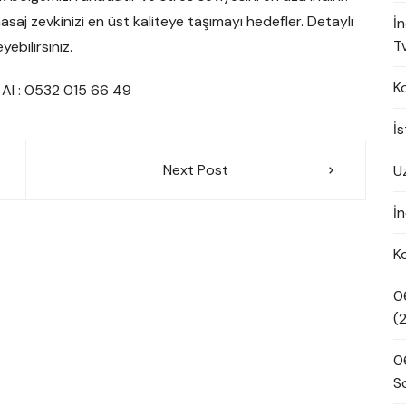
aj zevkinizi en üst kaliteye taşımayı hedefler. Detaylı
İ
Tv
yebilirsiniz.
K
i Al : 0532 015 66 49
İ
Next Post
U
İn
K
0
(
0
S