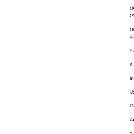
0
(S
0
Kı
E
K
İn
U
O
A
Y