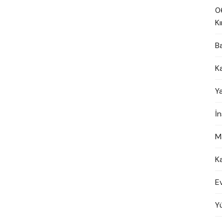
0
Kı
B
K
Y
İ
M
K
E
Y