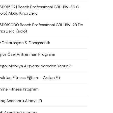
611915021 Bosch Professional GBH 18V-36 C
olo) Akülü Kırıcı Delici
611919000 Bosch Professional GBH 18V-28 Dc
rıcı Delici (solo)
v Dekorasyon & Danışmanlık
işiye Özel Antrenman Programı
egöl Mobilya Alışverişi Nereden Yapılır ?
zaktan Fitness Eğitimi – Arslan Fit
nline Fitness Programı
raç Asansörü Albay Lift
ük Asansörü Fiyatları