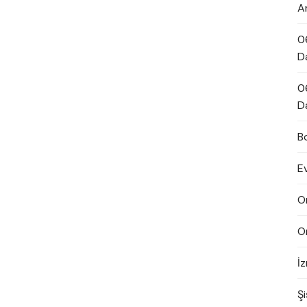
A
0
D
0
D
B
E
O
O
İ
Şi