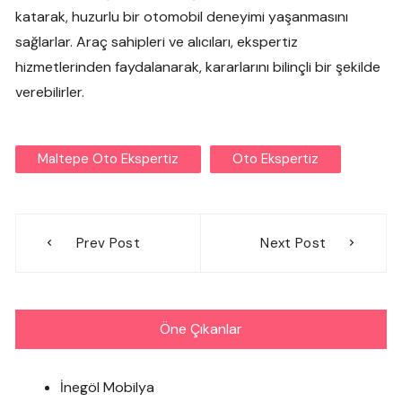
katarak, huzurlu bir otomobil deneyimi yaşanmasını
sağlarlar. Araç sahipleri ve alıcıları, ekspertiz
hizmetlerinden faydalanarak, kararlarını bilinçli bir şekilde
verebilirler.
Maltepe Oto Ekspertiz
Oto Ekspertiz
Yazı
Prev Post
Next Post
gezinmesi
Öne Çıkanlar
İnegöl Mobilya