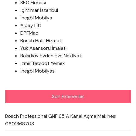
SEO Firması
İç Mimar İstanbul
İnegöl Mobilya
Albay Lift
DPFMac
Bosch Hafif Hizmet
Yük Asansörü İmalatı
Bakırköy Evden Eve Nakliyat
İzmir Tabldot Yemek
İnegöl Mobilyası
Son Eklenenler
Bosch Professional GNF 65 A Kanal Açma Makinesi
0601368703