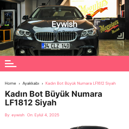
Skip
to
content
Eywish
Bilgi Portalı
Home
Ayakkabı
Kadın Bot Büyük Numara LF1812 Siyah
Kadın Bot Büyük Numara
LF1812 Siyah
By:
eywish
On:
Eylül 4, 2025