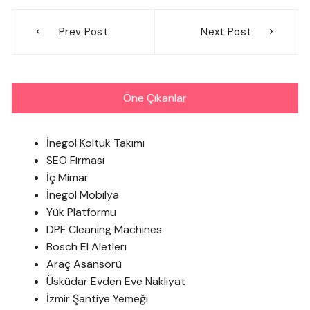
Yazı
Prev Post
Next Post
gezinmesi
Öne Çıkanlar
İnegöl Koltuk Takımı
SEO Firması
İç Mimar
İnegöl Mobilya
Yük Platformu
DPF Cleaning Machines
Bosch El Aletleri
Araç Asansörü
Üsküdar Evden Eve Nakliyat
İzmir Şantiye Yemeği