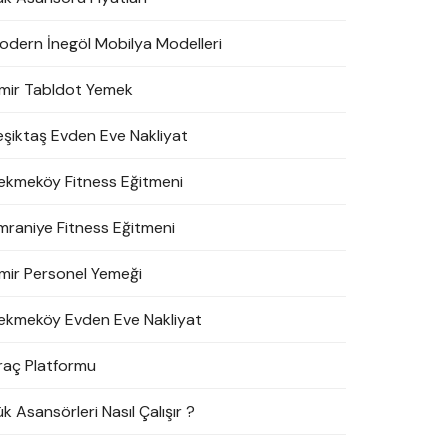
odern İnegöl Mobilya Modelleri
zmir Tabldot Yemek
eşiktaş Evden Eve Nakliyat
ekmeköy Fitness Eğitmeni
mraniye Fitness Eğitmeni
zmir Personel Yemeği
ekmeköy Evden Eve Nakliyat
raç Platformu
k Asansörleri Nasıl Çalışır ?