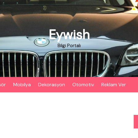
Eywish
Bilgi Portalı
sör
Mobilya
Dekorasyon
Otomotiv
Reklam Ver