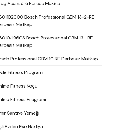
raç Asansörü Forces Makina
6011B2000 Bosch Professional GBM 13-2-RE
arbesiz Matkap
601049603 Bosch Professional GBM 13 HRE
arbesiz Matkap
osch Professional GBM 10 RE Darbesiz Matkap
vde Fitness Programı
nline Fitness Koçu
nline Fitness Programı
zmir Şantiye Yemeği
şli Evden Eve Nakliyat