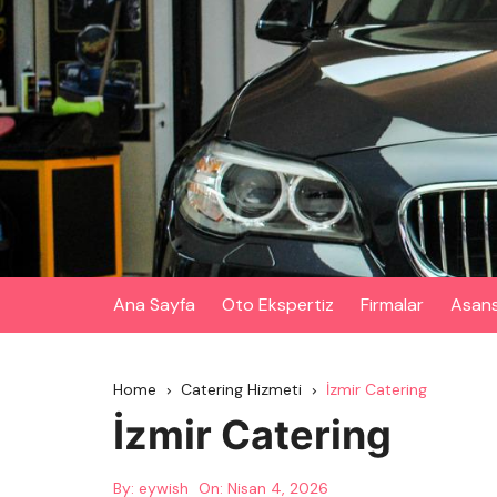
Skip
to
content
Ana Sayfa
Oto Ekspertiz
Firmalar
Asan
Home
Catering Hizmeti
İzmir Catering
İzmir Catering
By:
eywish
On:
Nisan 4, 2026