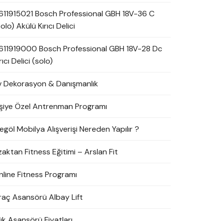
611915021 Bosch Professional GBH 18V-36 C
olo) Akülü Kırıcı Delici
611919000 Bosch Professional GBH 18V-28 Dc
rıcı Delici (solo)
v Dekorasyon & Danışmanlık
işiye Özel Antrenman Programı
egöl Mobilya Alışverişi Nereden Yapılır ?
zaktan Fitness Eğitimi – Arslan Fit
nline Fitness Programı
raç Asansörü Albay Lift
ük Asansörü Fiyatları