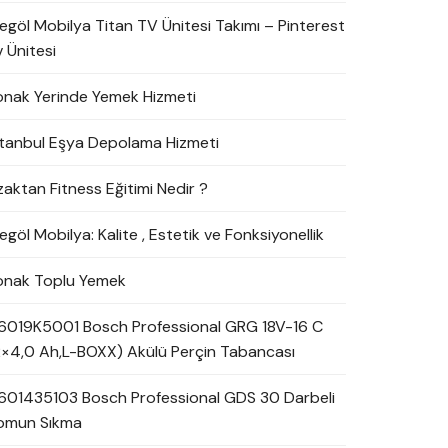
negöl Mobilya Titan TV Ünitesi Takımı – Pinterest
 Ünitesi
onak Yerinde Yemek Hizmeti
stanbul Eşya Depolama Hizmeti
zaktan Fitness Eğitimi Nedir ?
egöl Mobilya: Kalite , Estetik ve Fonksiyonellik
onak Toplu Yemek
6019K5001 Bosch Professional GRG 18V-16 C
2×4,0 Ah,L-BOXX) Akülü Perçin Tabancası
601435103 Bosch Professional GDS 30 Darbeli
omun Sıkma