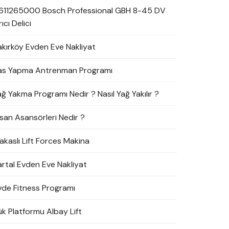
611265000 Bosch Professional GBH 8-45 DV
rıcı Delici
akırköy Evden Eve Nakliyat
as Yapma Antrenman Programı
ağ Yakma Programı Nedir ? Nasıl Yağ Yakılır ?
nsan Asansörleri Nedir ?
akaslı Lift Forces Makina
artal Evden Eve Nakliyat
vde Fitness Programı
ük Platformu Albay Lift