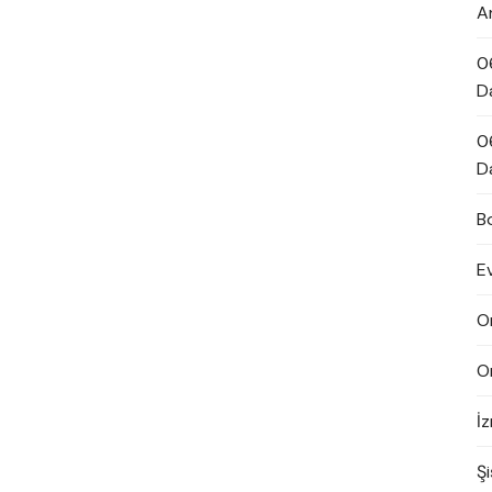
A
0
D
0
D
B
E
O
O
İ
Şi