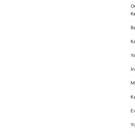
0
Kı
B
K
Y
İ
M
K
E
Y