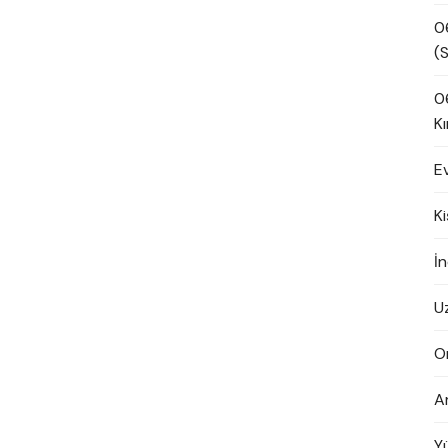
0
(S
0
Kı
E
K
İn
U
O
A
Y