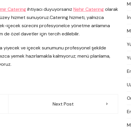
M
zmir Catering
ihtiyacı duyuyorsanız
Nehir Catering
olarak
 düzey hizmet sunuyoruz.Catering hizmeti, yalnızca
İ
ek-içecek sürecini profesyonelce yönetme anlamına
M
e özel davetler için tercih edilebilir.
Y
rda yiyecek ve içecek sunumunu profesyonel şekilde
nızca yemek hazırlamakla kalmıyoruz; menü planlama,
Y
yoruz.
En
U
On
Next Post
E
M