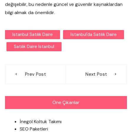
değişebilir, bu nedenle güncel ve güvenilir kaynaklardan
bilgi almak da önemlidir.
Istanbul Satılık Daire
İstanbul'da Satılık Daire
Satılık Daire Istanbul
Yazı
Prev Post
Next Post
gezinmesi
Öne Çıkanlar
İnegöl Koltuk Takımı
SEO Paketleri