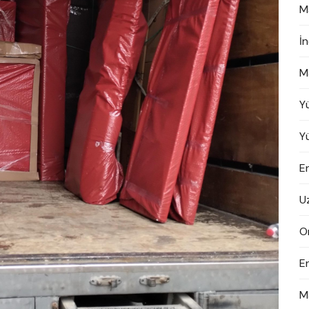
M
İ
M
Y
Y
En
U
On
E
M