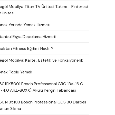
negöl Mobilya Titan TV Ünitesi Takımı – Pinterest
 Ünitesi
onak Yerinde Yemek Hizmeti
stanbul Eşya Depolama Hizmeti
zaktan Fitness Eğitimi Nedir ?
egöl Mobilya: Kalite , Estetik ve Fonksiyonellik
onak Toplu Yemek
6019K5001 Bosch Professional GRG 18V-16 C
2×4,0 Ah,L-BOXX) Akülü Perçin Tabancası
601435103 Bosch Professional GDS 30 Darbeli
omun Sıkma