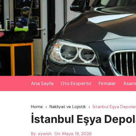
Skip
to
content
Ana Sayfa
Oto Ekspertiz
Firmalar
Asan
Home
Nakliyat ve Lojistik
İstanbul Eşya Depola
İstanbul Eşya Depo
By:
eywish
On:
Mayıs 19, 2026