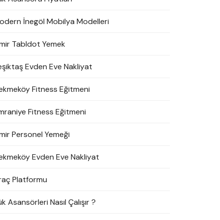
odern İnegöl Mobilya Modelleri
zmir Tabldot Yemek
eşiktaş Evden Eve Nakliyat
ekmeköy Fitness Eğitmeni
mraniye Fitness Eğitmeni
zmir Personel Yemeği
ekmeköy Evden Eve Nakliyat
raç Platformu
k Asansörleri Nasıl Çalışır ?