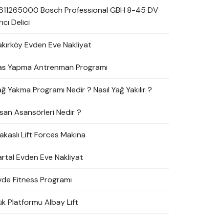
611265000 Bosch Professional GBH 8-45 DV
rıcı Delici
akırköy Evden Eve Nakliyat
as Yapma Antrenman Programı
ağ Yakma Programı Nedir ? Nasıl Yağ Yakılır ?
nsan Asansörleri Nedir ?
akaslı Lift Forces Makina
artal Evden Eve Nakliyat
vde Fitness Programı
ük Platformu Albay Lift