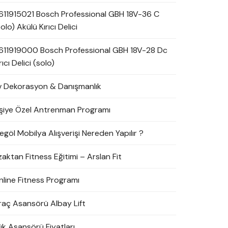
611915021 Bosch Professional GBH 18V-36 C
olo) Akülü Kırıcı Delici
611919000 Bosch Professional GBH 18V-28 Dc
rıcı Delici (solo)
v Dekorasyon & Danışmanlık
işiye Özel Antrenman Programı
egöl Mobilya Alışverişi Nereden Yapılır ?
zaktan Fitness Eğitimi – Arslan Fit
nline Fitness Programı
raç Asansörü Albay Lift
ük Asansörü Fiyatları