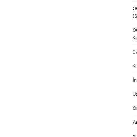
0
(S
0
Kı
E
K
İn
U
O
A
Y