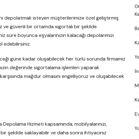
0
Kı
nı depolatmak isteyen müşterilerimize özel geliştirmiş
 güvenli bir ortamda sigortalı bir şekilde
B
iz süre boyunca eşyalarınızın kalacağı depolarımızı
K
 edebilirsiniz.
Y
leceği güne kadar oluşabilecek her türlü sorunda firmamız
nızın değerinde sigortalama işlemleri yaparak
İ
 karşısında mağdur olmasını engelliyoruz ve oluşabilecek
M
K
E
şya Depolama Hizmeti kapsamında, mobilyalarınızı,
Y
 bir şekilde saklayabilir ve daha sonra ihtiyacınız