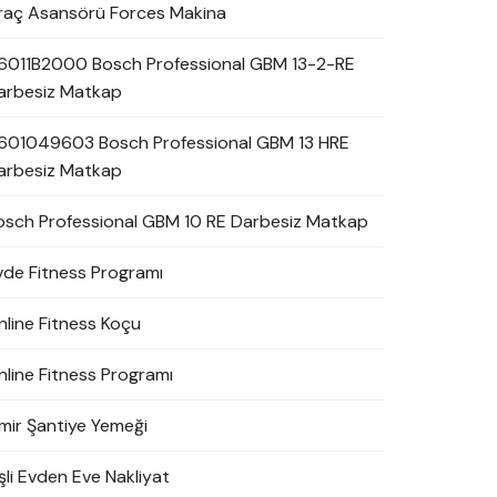
raç Asansörü Forces Makina
6011B2000 Bosch Professional GBM 13-2-RE
arbesiz Matkap
601049603 Bosch Professional GBM 13 HRE
arbesiz Matkap
osch Professional GBM 10 RE Darbesiz Matkap
vde Fitness Programı
nline Fitness Koçu
nline Fitness Programı
zmir Şantiye Yemeği
şli Evden Eve Nakliyat