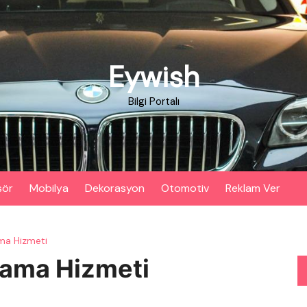
Eywish
Bilgi Portalı
sör
Mobilya
Dekorasyon
Otomotiv
Reklam Ver
ma Hizmeti
lama Hizmeti