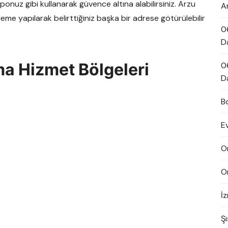
ponuz gibi kullanarak güvence altına alabilirsiniz. Arzu
A
leme yapılarak belirttiğiniz başka bir adrese götürülebilir
0
D
a Hizmet Bölgeleri
0
D
B
E
O
O
İ
Şi