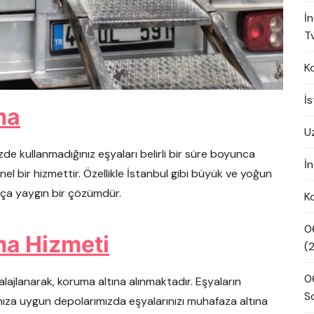
İ
Tv
K
İ
ma
U
izde kullanmadığınız eşyaları belirli bir süre boyunca
İn
l bir hizmettir. Özellikle İstanbul gibi büyük ve yoğun
dukça yaygın bir çözümdür.
K
0
ma Hizmeti
(
0
ajlanarak, koruma altına alınmaktadır. Eşyaların
S
ıza uygun depolarımızda eşyalarınızı muhafaza altına