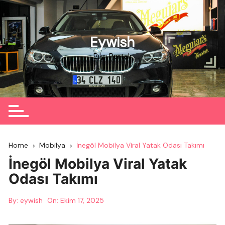
Skip
to
content
Eywish
Bilgi Portalı
Home
Mobilya
İnegöl Mobilya Viral Yatak Odası Takımı
İnegöl Mobilya Viral Yatak
Odası Takımı
By:
eywish
On:
Ekim 17, 2025