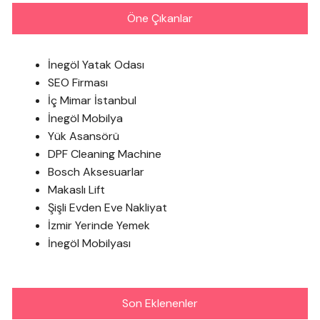
Öne Çıkanlar
İnegöl Yatak Odası
SEO Firması
İç Mimar İstanbul
İnegöl Mobilya
Yük Asansörü
DPF Cleaning Machine
Bosch Aksesuarlar
Makaslı Lift
Şişli Evden Eve Nakliyat
İzmir Yerinde Yemek
İnegöl Mobilyası
Son Eklenenler