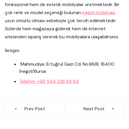
fonksiyonel hem de estetik mobilyalar üretmektedir. Bir
çok renk ve model seçeneği bulunan
inegöl mobilyası
uzun ömürlü olması sebebiyle çok tercih edilmektedir.
Sizlerde hem mağazaya giderek hem de internet
sitesinden sipariş vererek bu mobilyalara ulaşabilirsiniz.
İletişim
Mahmudiye, Ertuğrul Gazi Cd. No:86/8, 16400
İnegöl/Bursa
Telefon: +90 544 238 69 64
Yazı
Prev Post
Next Post
gezinmesi