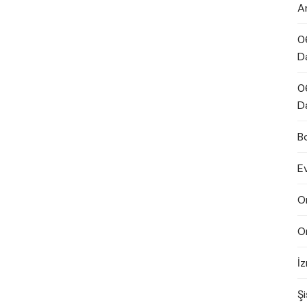
A
0
D
0
D
B
E
O
O
İ
Şi