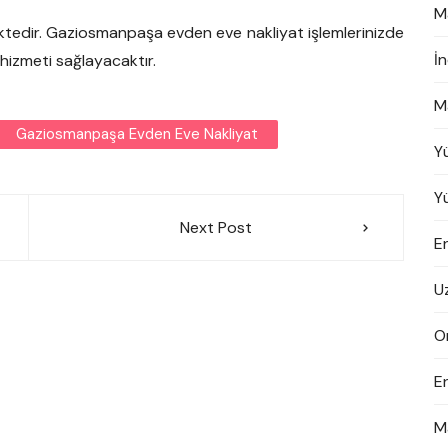
M
tedir. Gaziosmanpaşa evden eve nakliyat işlemlerinizde
İ
ik hizmeti sağlayacaktır.
M
Gaziosmanpaşa Evden Eve Nakliyat
Y
Y
Next Post
En
U
On
E
M