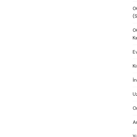
0
(S
0
Kı
E
K
İn
U
O
A
Y