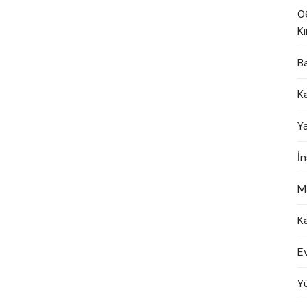
0
Kı
B
K
Y
İ
M
K
E
Y