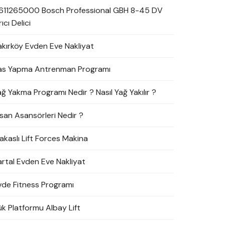
611265000 Bosch Professional GBH 8-45 DV
rıcı Delici
akırköy Evden Eve Nakliyat
as Yapma Antrenman Programı
ağ Yakma Programı Nedir ? Nasıl Yağ Yakılır ?
nsan Asansörleri Nedir ?
akaslı Lift Forces Makina
artal Evden Eve Nakliyat
vde Fitness Programı
ük Platformu Albay Lift