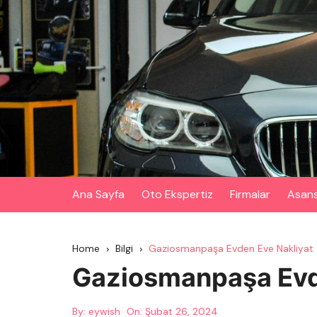
Skip
to
content
Ana Sayfa
Oto Ekspertiz
Firmalar
Asan
Home
Bilgi
Gaziosmanpaşa Evden Eve Nakliyat
Gaziosmanpaşa Evd
By:
eywish
On:
Şubat 26, 2024