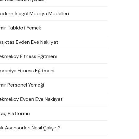
odern İnegöl Mobilya Modelleri
zmir Tabldot Yemek
eşiktaş Evden Eve Nakliyat
ekmeköy Fitness Eğitmeni
mraniye Fitness Eğitmeni
zmir Personel Yemeği
ekmeköy Evden Eve Nakliyat
raç Platformu
k Asansörleri Nasıl Çalışır ?