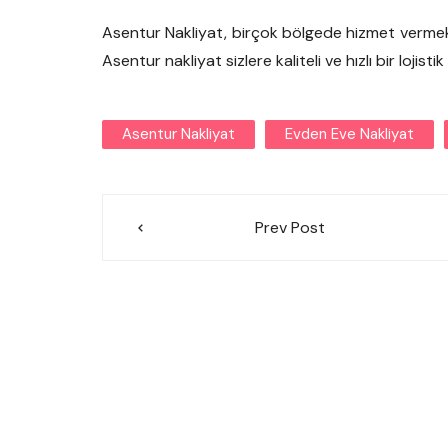
Asentur Nakliyat, birçok bölgede hizmet vermek
Asentur nakliyat sizlere kaliteli ve hızlı bir lojist
Asentur Nakliyat
Evden Eve Nakliyat
Yazı
Prev Post
gezinmesi