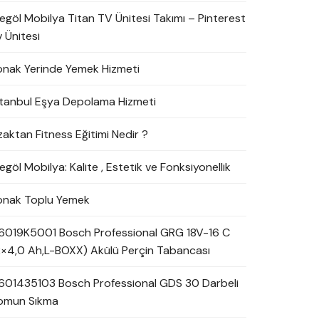
negöl Mobilya Titan TV Ünitesi Takımı – Pinterest
 Ünitesi
onak Yerinde Yemek Hizmeti
stanbul Eşya Depolama Hizmeti
zaktan Fitness Eğitimi Nedir ?
egöl Mobilya: Kalite , Estetik ve Fonksiyonellik
onak Toplu Yemek
6019K5001 Bosch Professional GRG 18V-16 C
2×4,0 Ah,L-BOXX) Akülü Perçin Tabancası
601435103 Bosch Professional GDS 30 Darbeli
omun Sıkma