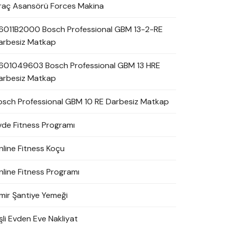
raç Asansörü Forces Makina
6011B2000 Bosch Professional GBM 13-2-RE
arbesiz Matkap
601049603 Bosch Professional GBM 13 HRE
arbesiz Matkap
osch Professional GBM 10 RE Darbesiz Matkap
vde Fitness Programı
nline Fitness Koçu
nline Fitness Programı
zmir Şantiye Yemeği
şli Evden Eve Nakliyat