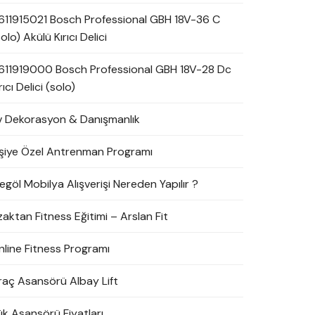
611915021 Bosch Professional GBH 18V-36 C
olo) Akülü Kırıcı Delici
611919000 Bosch Professional GBH 18V-28 Dc
rıcı Delici (solo)
v Dekorasyon & Danışmanlık
işiye Özel Antrenman Programı
egöl Mobilya Alışverişi Nereden Yapılır ?
zaktan Fitness Eğitimi – Arslan Fit
nline Fitness Programı
raç Asansörü Albay Lift
ük Asansörü Fiyatları