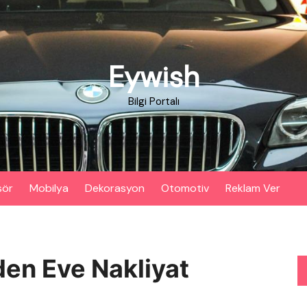
Eywish
Bilgi Portalı
sör
Mobilya
Dekorasyon
Otomotiv
Reklam Ver
en Eve Nakliyat