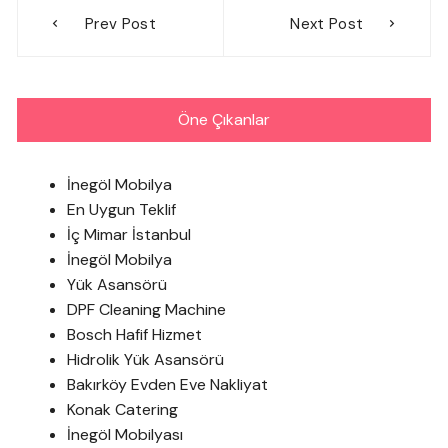
Yazı
Prev Post
Next Post
gezinmesi
Öne Çıkanlar
İnegöl Mobilya
En Uygun Teklif
İç Mimar İstanbul
İnegöl Mobilya
Yük Asansörü
DPF Cleaning Machine
Bosch Hafif Hizmet
Hidrolik Yük Asansörü
Bakırköy Evden Eve Nakliyat
Konak Catering
İnegöl Mobilyası