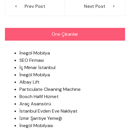
Yazı
Prev Post
Next Post
gezinmesi
Öne Çıkanlar
İnegöl Mobilya
SEO Firması
İç Mimar İstanbul
İnegöl Mobilya
Albay Lift
Particulate Cleaning Machine
Bosch Hafif Hizmet
Araç Asansörü
İstanbul Evden Eve Nakliyat
İzmir Şantiye Yemeği
İnegöl Mobilyası