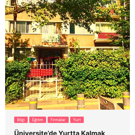
Bilgi
Eğitim
Firmalar
Yurt
Üniversite’de Yurtta Kalmak