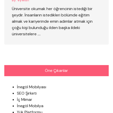
By:
eywish
Üniversite okumak her öğrencinin istediği bir
şeydir. İnsanların istedikleri bölümde eğitim
almak ve kariyerinde emin adımlar atmak için
çoğu kişi bulunduğu ilden başka ildeki
üniversitelere ….
Öne Çıkanlar
İnegöl Mobilyası
SEO Şirketi
İç Mimar
İnegöl Mobilya
Yük Platformu