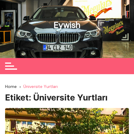
Skip
to
content
Eywish
Bilgi Portalı
Home
Üniversite Yurtları
Etiket:
Üniversite Yurtları