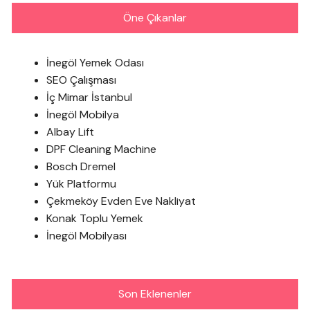
Öne Çıkanlar
İnegöl Yemek Odası
SEO Çalışması
İç Mimar İstanbul
İnegöl Mobilya
Albay Lift
DPF Cleaning Machine
Bosch Dremel
Yük Platformu
Çekmeköy Evden Eve Nakliyat
Konak Toplu Yemek
İnegöl Mobilyası
Son Eklenenler