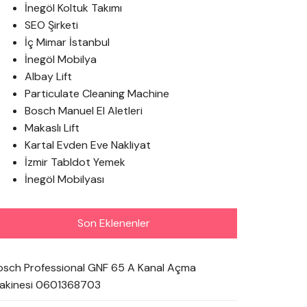
İnegöl Koltuk Takımı
SEO Şirketi
İç Mimar İstanbul
İnegöl Mobilya
Albay Lift
Particulate Cleaning Machine
Bosch Manuel El Aletleri
Makaslı Lift
Kartal Evden Eve Nakliyat
İzmir Tabldot Yemek
İnegöl Mobilyası
Son Eklenenler
osch Professional GNF 65 A Kanal Açma
akinesi 0601368703