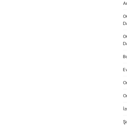
A
0
D
0
D
B
E
O
O
İ
Şi