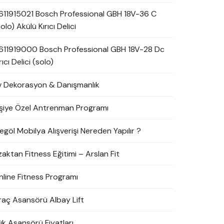
611915021 Bosch Professional GBH 18V-36 C
olo) Akülü Kırıcı Delici
611919000 Bosch Professional GBH 18V-28 Dc
rıcı Delici (solo)
v Dekorasyon & Danışmanlık
işiye Özel Antrenman Programı
egöl Mobilya Alışverişi Nereden Yapılır ?
zaktan Fitness Eğitimi – Arslan Fit
nline Fitness Programı
raç Asansörü Albay Lift
ük Asansörü Fiyatları