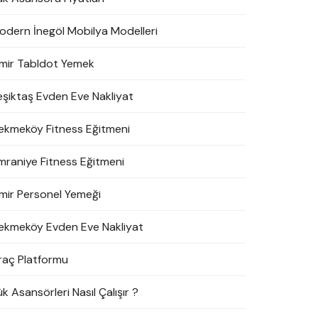
odern İnegöl Mobilya Modelleri
zmir Tabldot Yemek
eşiktaş Evden Eve Nakliyat
ekmeköy Fitness Eğitmeni
mraniye Fitness Eğitmeni
zmir Personel Yemeği
ekmeköy Evden Eve Nakliyat
raç Platformu
k Asansörleri Nasıl Çalışır ?