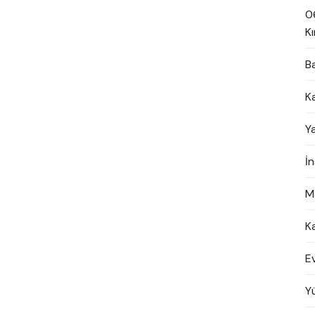
0
Kı
B
K
Y
İ
M
K
E
Y