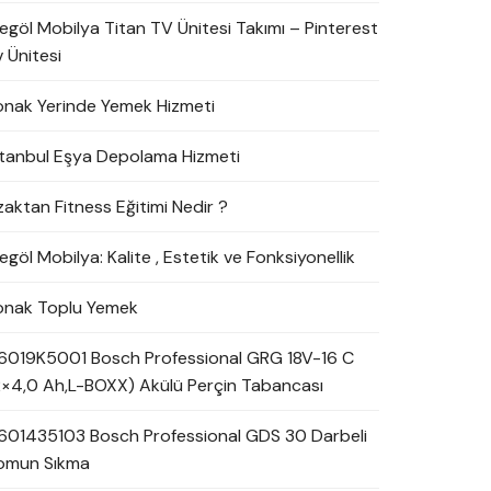
negöl Mobilya Titan TV Ünitesi Takımı – Pinterest
 Ünitesi
onak Yerinde Yemek Hizmeti
stanbul Eşya Depolama Hizmeti
zaktan Fitness Eğitimi Nedir ?
egöl Mobilya: Kalite , Estetik ve Fonksiyonellik
onak Toplu Yemek
6019K5001 Bosch Professional GRG 18V-16 C
2×4,0 Ah,L-BOXX) Akülü Perçin Tabancası
601435103 Bosch Professional GDS 30 Darbeli
omun Sıkma