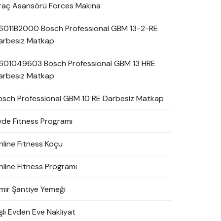
raç Asansörü Forces Makina
6011B2000 Bosch Professional GBM 13-2-RE
arbesiz Matkap
601049603 Bosch Professional GBM 13 HRE
arbesiz Matkap
osch Professional GBM 10 RE Darbesiz Matkap
vde Fitness Programı
nline Fitness Koçu
nline Fitness Programı
zmir Şantiye Yemeği
şli Evden Eve Nakliyat