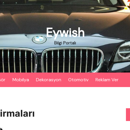
Eywish
Bilgi Portalı
sör
Mobilya
Dekorasyon
Otomotiv
Reklam Ver
irmaları