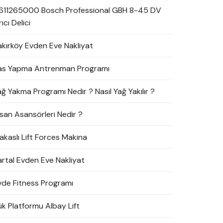
611265000 Bosch Professional GBH 8-45 DV
rıcı Delici
akırköy Evden Eve Nakliyat
as Yapma Antrenman Programı
ağ Yakma Programı Nedir ? Nasıl Yağ Yakılır ?
nsan Asansörleri Nedir ?
akaslı Lift Forces Makina
artal Evden Eve Nakliyat
vde Fitness Programı
ük Platformu Albay Lift