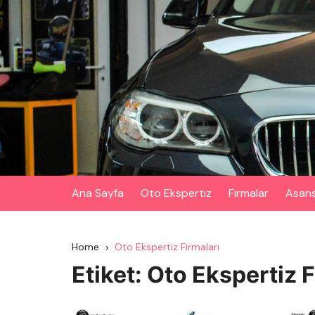
Skip
to
content
Ana Sayfa
Oto Ekspertiz
Firmalar
Asan
Home
Oto Ekspertiz Firmaları
Etiket:
Oto Ekspertiz F