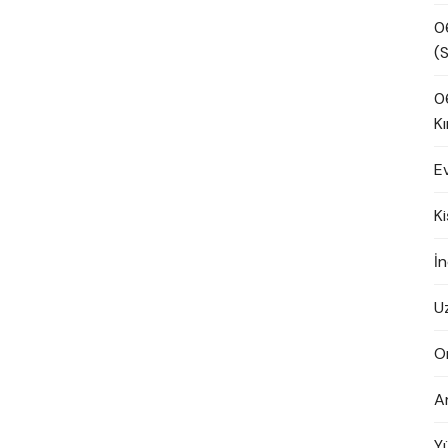
0
(S
0
Kı
E
K
İn
U
O
A
Y