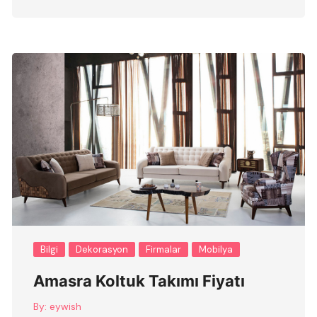
Bilgi
Dekorasyon
Firmalar
Mobilya
Amasra Koltuk Takımı Fiyatı
By:
eywish