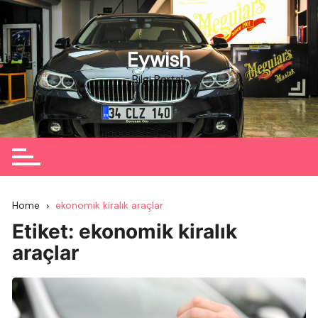
Skip
to
content
Eywish
Bilgi Portalı
Home
ekonomik kiralık araçlar
Etiket:
ekonomik kiralık
araçlar