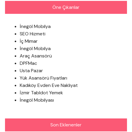
Öne Çıkanlar
İnegöl Mobilya
SEO Hizmeti
İç Mimar
İnegöl Mobilya
Araç Asansörü
DPFMac
Usta Pazar
Yük Asansörü Fiyatları
Kadıköy Evden Eve Nakliyat
İzmir Tabldot Yemek
İnegöl Mobilyası
Son Eklenenler